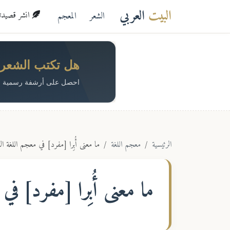
البيت
العربي
الشعر
المعجم
انشر قصيدتك 
هل تكتب الشعر؟ 
احصل على أرشفة رسمية م
الرئيسية
معجم اللغة
ما معنى أُبِرا [مفرد] في معجم اللغة ال
ما معنى
أُبِرا [مفرد]
في م