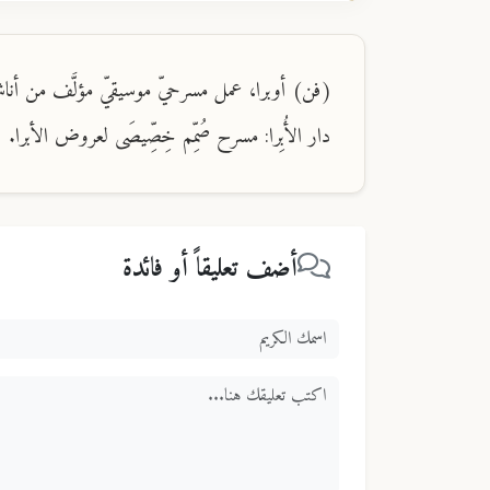
(فن) أوبرا، عمل مسرحيّ موسيقيّ مؤلَّف من أناشيد
دار الأُبِرا: مسرح صُمِّم خِصِّيصَى لعروض الأبرا.
أضف تعليقاً أو فائدة