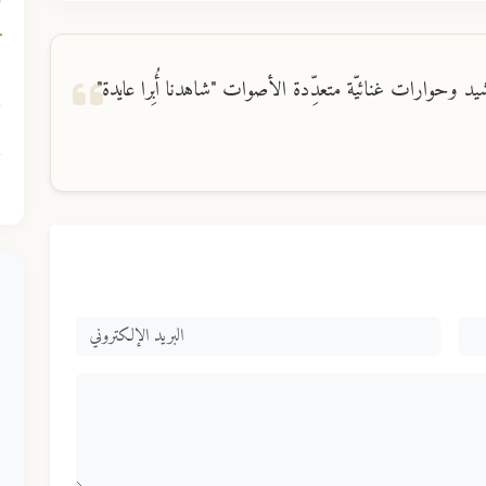
ك
 وحوارات غنائيّة متعدِّدة الأصوات "شاهدنا أُبِرا عايدة"