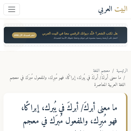
البيت
العربي
هل تكتب الشعر؟ خَلّد ديوانك الرقمي معنا في البيت العربي
انشر قصيدتك الآن ($49)
احصل على أرشفة رسمية مضمونة في جوجل وحفظ حقوقك الأدبية لقصيدتك
الرئيسية
معجم اللغة
ما معنى أبركَ/ أبركَ في يُبرك، إبراكًا، فهو مُبرِك، والمفعول مُبرَك في معجم
اللغة العربية المعاصرة
ما معنى
أبركَ/ أبركَ في يُبرك، إبراكًا،
فهو مُبرِك، والمفعول مُبرَك
في معجم