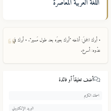
اللغة العربية المعاصرة
• أبرك الجملَ: أناخه "أبرك بعيرَه بعد طول مَسير". • أبرك في
عدْوه: أسرع.
أضف تعليقاً أو فائدة