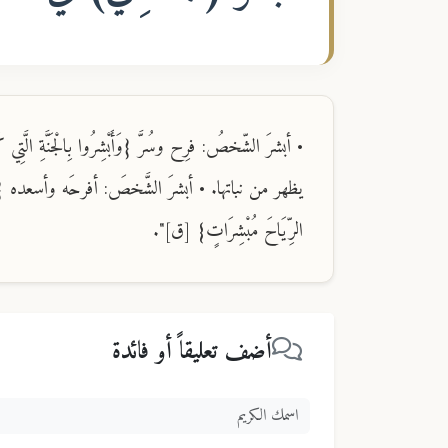
• أبشرَ الشّخصُ: فرِح وسُرَّ {وَأَبْشِرُوا بِالْجَنَّةِ ال
يظهر من نباتها. • أبشرَ الشَّخصَ: أفرحَه وأسعده {ذَلِكَ الّ
الرِّيَاحَ مُبْشِرَاتٍ} [ق]".
أضف تعليقاً أو فائدة