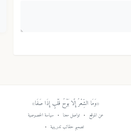
«وَمَا الشِّعْرُ إِلَّا بَوْحُ قَلْبٍ إِذَا صَفَا»
عن الموقع
•
تواصل معنا
•
سياسة الخصوصية
تصميم حقائب تدريبية
•