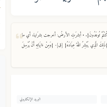
ك
َّتِي كُنْتُمْ تُوعَدُونَ}. • أبشرَتِ الأرضُ: أخرجت بشرَتها، أي ما
َذِي يُبْشِرُ اللهُ عِبَادَهُ} [ق]- {وَمِنْ ءَايَاتِهِ أَنْ يُرْسِلَ