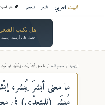
البيت
العربي
الشعر
المعجم
انشر قصيدتك 
هل تكتب الشعر؟ 
احصل على أرشفة رسمية م
الرئيسية
معجم اللغة
ما معنى أبشرَ يُبشر، إبْشارًا، فهو مُبشِ
ما معنى
أبشرَ يُبشر، إبْش
مُبشَر (للمتعدِّي)
في معجم