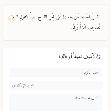
القَليلُ الحَياءِ، مَنْ يَجْتَرِئ عَلى فِعْلِ القَبيحِ، ضِدُّ الخَجولِ * لا
تُصاحِبِ امْرَأً وَقِحًا.
أضف تعليقاً أو فائدة