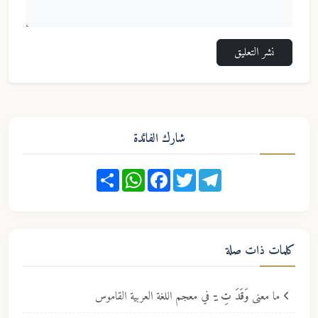
نشر التعليق
شارك الفائدة
Share
WhatsApp
Facebook
Twitter
Telegram
كلمات ذات صلة
ما معنى
وَقَدَ تِ -ِ
في معجم اللغة العربية القاموس