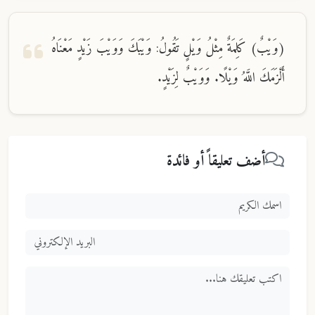
(وَيْبٌ) كَلِمَةٌ مِثْلُ وَيْلٍ تَقُولُ: وَيْبَكَ وَوَيْبَ زَيْدٍ مَعْنَاهُ
أَلْزَمَكَ اللَّهُ وَيْلًا. وَوَيْبٌ لِزَيْدٍ.
أضف تعليقاً أو فائدة