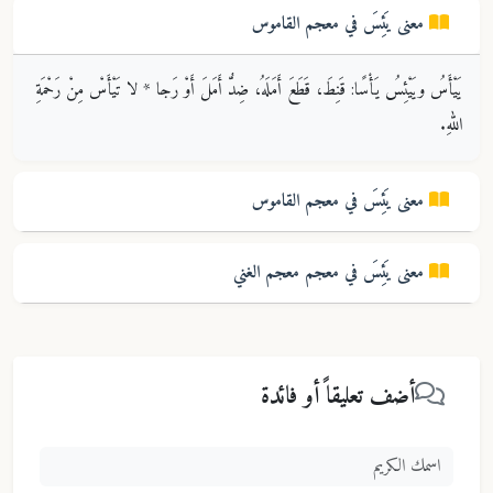
معنى
يَئِسَ
في معجم
القاموس
يَيْأَسُ ويَيْئِسُ يَأْسًا: قَنِطَ، قَطَعَ أَمَلَهُ، ضِدُّ أَمَلَ أَوْ رَجا * لا تَيْأَسْ مِنْ رَحْمَةِ
اللهِ.
معنى
يَئِسَ
في معجم
القاموس
معنى
يَئِسَ
في معجم
معجم الغني
أضف تعليقاً أو فائدة