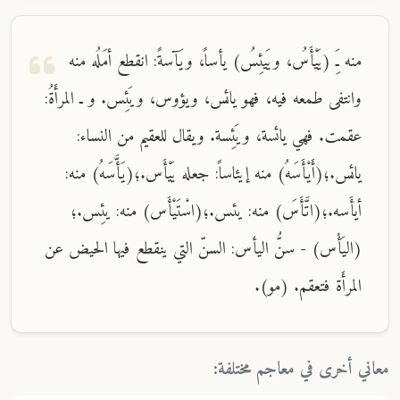
منه ـَِ (يَيْأَسُ، ويَيئِسُ) يأساً، ويَآسةً: انقطع أمَلُه منه
وانتفى طمعه فيه، فهو يائس، ويؤوس، ويَئِس. و ـ المرأَةُ:
عقمت. فهي يائسة، ويَئِسة. ويقال للعقيم من النساء:
يائس.؛(أَيْأَسَهُ) منه إيئاساً: جعله يَيْأَس.؛(يَأَّسَهُ) منه:
أيأَسه.؛(اتَّأَسَ) منه: يئس.؛(اسْتَيْأَس) منه: يئِس.؛
(اليَأْس) - سنُّ اليأس: السنّ التي ينقطع فيها الحيض عن
المرأَة فتعقم. (مو).
معاني أخرى في معاجم مختلفة: