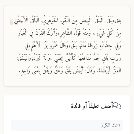
يلق؛يَلْقَ: الْيَلَقُ: الْبِيضُ مِنَ الْبَقَرِ. الْجَوْهَرِيُّ: الْيَلَقُ الْأَبْيَضُ
مِنْ كُلِّ شَيْءٍ ، وَمِنْهُ قَوْلُ الشَّاعِرِ؛وَأَتْرُكُ الْقِرْنَ فِي الْغُبَارِ
وَفِي حِضْنَيْهِ زَرْقَاءُ مَتْنُهَا يَلَقُ؛وَقَالَ عَمْرُو بْنُ الْأَهْتَمِ؛فِي
رَبْرَبٍ يَلَقٍ جَمُّ مَدَافِعُهَا كَأَنَّهُنَّ بِجَنْبَيْ حَرْبَةَ الْبَرَدُ؛وَالْيَلْقَقُ:
الْعَنْزُ الْبَيْضَاءُ. وَقَالَ: أَبْيَضُ يَلَقٌ وَلَهَقٌ وَيَقَقٌ بِمَعْنَى وَاحِدٍ.
أضف تعليقاً أو فائدة