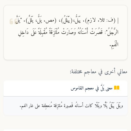
| (ف: ثلا. لازم). يَيَلُّ،(يَيْلَلُ)، (مص. يَلٌّ، يَلَلٌ). "يَلَّ
الرَّجُلُ": قَصُرَتْ أَسْنَانُهُ وَصَارَتْ مُلْتَزِقَةً مُقْبِلَةً عَلَى دَاخِلِ
الْفَمِ.
معاني أخرى في معاجم مختلفة:
معنى
يَلَّ
في معجم
القاموس
ويَلَلَ يَيْلَلُ يَلًّا ويَلَلًا كانت أسنانُه قَصيرة مُلتزِقة مُنعطِفة على غار الفم.