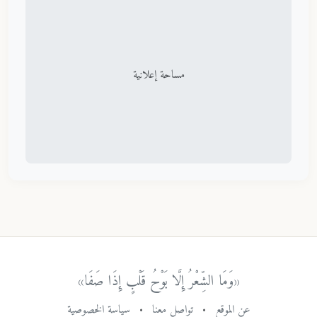
مساحة إعلانية
«وَمَا الشِّعْرُ إِلَّا بَوْحُ قَلْبٍ إِذَا صَفَا»
عن الموقع
•
تواصل معنا
•
سياسة الخصوصية