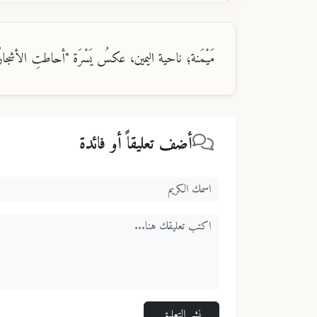
مَيْمَنة؛ ناحية اليمين، عكسُ يَسْرَة "أحاطتِ الأشجارُ با
أضف تعليقاً أو فائدة
نشر التعليق