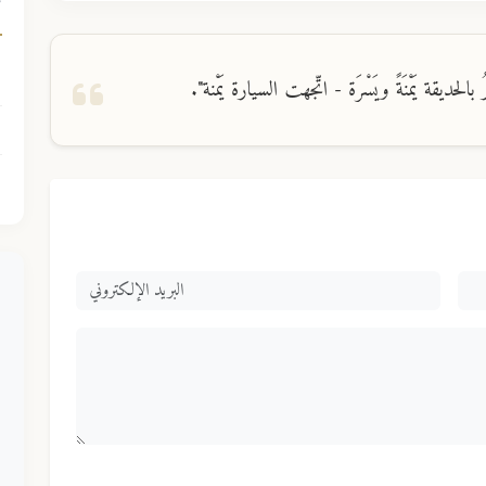
ك
لحديقة يَمْنَةً ويَسْرَة - اتّجهت السيارة يَمْنة".