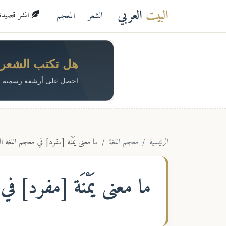
البيت
العربي
الشعر
المعجم
انشر قصيدتك 
هل تكتب الشعر؟ 
احصل على أرشفة رسمية م
الرئيسية
معجم اللغة
ما معنى يَمْنَة [مفرد] في معجم اللغة ال
ما معنى
يَمْنَة [مفرد]
في م