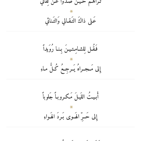
تُـراهُـم حـيـنَ صَـدّوا عَـن لِقائي
عَـلى ذاكَ التَـقـالي وَالتَـنائي
فَـقُـل لِلشـامِـتـيـنَ بِـنـا رُوَيداً
إِلى مَــجــراهُ يَــرجِــعُ كُـلُّ مـاءِ
أَبـيـتُ اللَيـلَ مَـكـروبـاً جَلوباً
إِلى حَــرِّ الهَــوى بَـردَ الهَـواءِ