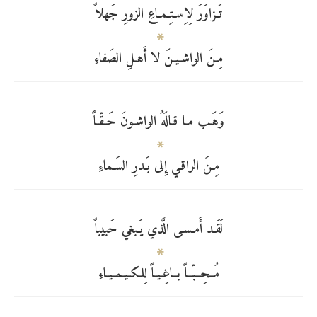
تَـزاوَرَ لِاِسـتِـمـاعِ الزورِ جَهلاً
مِـنَ الواشـيـنَ لا أَهـلِ الصَفاءِ
وَهَـب مـا قـالَهُ الواشـونَ حَـقّـاً
مِـنَ الراقـي إِلى بَـدرِ السَـماءِ
لَقَـد أَمـسـى الَّذي يَـبغي حَبيباً
مُــحِــبّــاً بــاغِـيـاً لِلكـيـمـيـاءِ