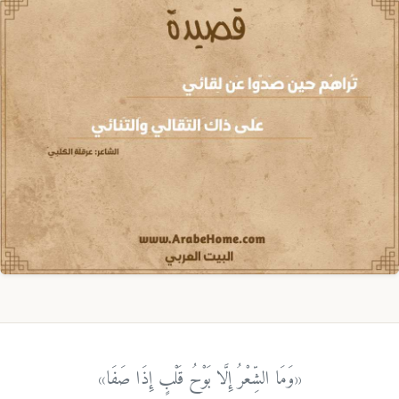
«وَمَا الشِّعْرُ إِلَّا بَوْحُ قَلْبٍ إِذَا صَفَا»