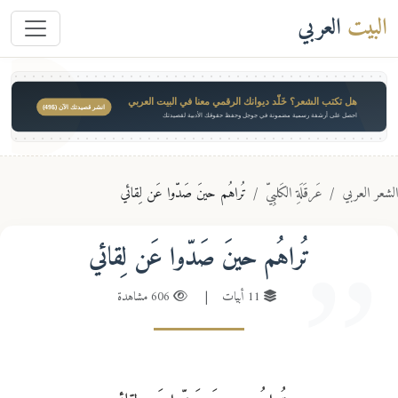
البيت
العربي
هل تكتب الشعر؟ خَلّد ديوانك الرقمي معنا في البيت العربي
انشر قصيدتك الآن ($49)
احصل على أرشفة رسمية مضمونة في جوجل وحفظ حقوقك الأدبية لقصيدتك
عر العربي
عَرقَلَةِ الكَلبِيّ
تُراهُم حينَ صَدّوا عَن لِقائي
تُراهُم حينَ صَدّوا عَن لِقائي
11 أبيات
|
606 مشاهدة