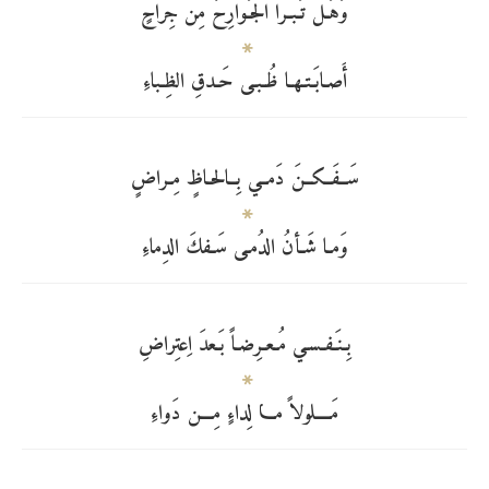
وَهَـل تَـبـرا الجَـوارِحُ مِن جِراحٍ
أَصـابَـتـهـا ظُـبـى حَـدقِ الظِـباءِ
سَــفَــكــنَ دَمــي بِــالحـاظٍ مِـراضٍ
وَمـا شَـأنُ الدُمـى سَـفكَ الدِماءِ
بِـنَـفـسـي مُـعـرِضـاً بَـعدَ اِعتِراضِ
مَــــلولاً مـــا لِداءٍ مِـــن دَواءِ