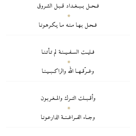
فــحــل بــبــغــداد قــبـل الشـروق
فــحـل بـهـا مـنـه مـا يـكـرهـونـا
فــليــت الســفــيــنـة لم تـأتـنـا
وغــرّقــهــا الله والراكــبــيـنـا
وأقــبــلت التــرك والمــغـربـون
وجــاء الفــراغــنــة الدارعـونـا