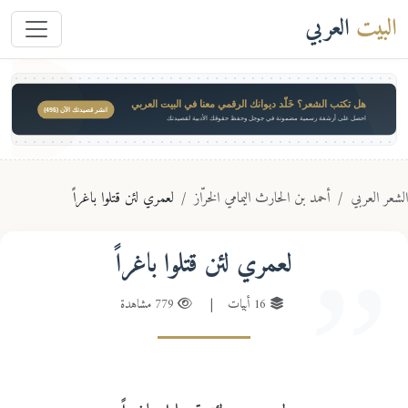
البيت
العربي
هل تكتب الشعر؟ خَلّد ديوانك الرقمي معنا في البيت العربي
انشر قصيدتك الآن ($49)
احصل على أرشفة رسمية مضمونة في جوجل وحفظ حقوقك الأدبية لقصيدتك
عر العربي
أحمد بن الحارث اليمامي الخرّاز
لعمري لئن قتلوا باغراً
لعمري لئن قتلوا باغراً
16 أبيات
|
779 مشاهدة