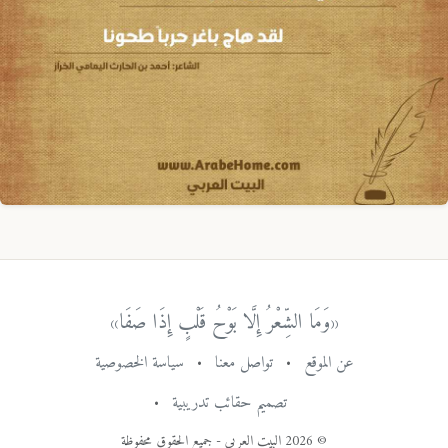
«وَمَا الشِّعْرُ إِلَّا بَوْحُ قَلْبٍ إِذَا صَفَا»
عن الموقع
•
تواصل معنا
•
سياسة الخصوصية
تصميم حقائب تدريبية
•
© 2026 البيت العربي - جميع الحقوق محفوظة