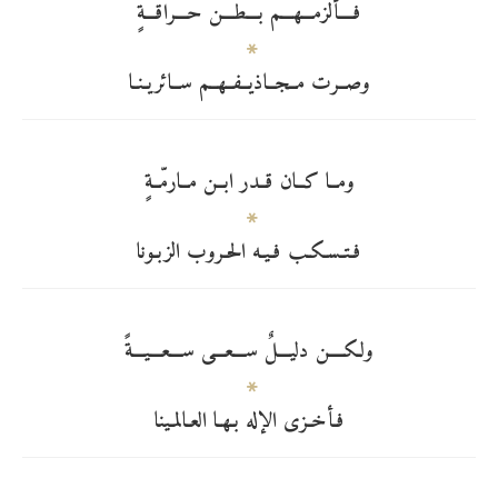
فــــألزمـــهـــم بـــطـــن حـــراقـــةٍ
وصــرت مــجــاذيــفــهــم ســائريـنـا
ومــا كــان قــدر ابــن مــارمّــةٍ
فـتـسـكـب فـيـه الحـروب الزبـونا
ولكــــن دليـــلٌ ســـعـــى ســـعـــيـــةً
فـأخـزى الإله بـهـا العـالمـينا