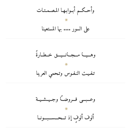
وأحــكــم أبــوابـهـا المـصـمـتـات
على السور .... بها المستعينا
وهـــيـــا مـــجـــانـــيـــق خــطــارةً
تـفـيـت النـفـوس وتـحمي العرينا
وعـــبـــى فـــروضـــاً وجــيــشــيــة
ألوف ألوفٍ إذ تـــحـــســـبـــونــا