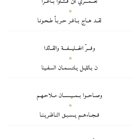
لعـــمـــري لئن قــتــلوا بــاغــراً
لقــد هــاج بــاغـر حـربـاً طـحـونـا
وفـــرّ الخـــليـــفـــة والقــائدا
ن بـالليـل يـلتـسـمـان السـفـينا
وصــاحــوا بــمــيــســان مــلاحـهـم
فــجــاءهــم يــسـبـق النـاظـريـنـا