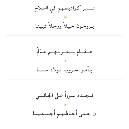
تــسـيـر كـراديـسـهـم فـي السـلاح
يــروحـون خـيـلاً ورجـلاً ثـبـيـنـا
فــــقــــام بــــحـــربـــهـــم عـــالمٌ
بــأمــر الحــروب تــولاه حــيـنـا
فـــجـــدد ســوراً عــلى الجــانــبــي
ن حــتــى أحــاطــهــم أجــمــعــيـنـا