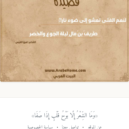
«وَمَا الشِّعْرُ إِلَّا بَوْحُ قَلْبٍ إِذَا صَفَا»
عن الموقع
•
تواصل معنا
•
سياسة الخصوصية