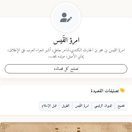
امرؤ القَيس
امرؤ القيس بن حجر بن الحارث الكندي.شاعر جاهلي، أشهر شعراء العرب على الإطلاق،
يماني الأصل، مولده بنجد...
تصفح كل قصائده
تصنيفات القصيدة
فصيح
الديوان الرئيسي
امرؤ القَيس
الطويل
قبل الإسلام