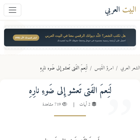
البيت
العربي
هل تكتب الشعر؟ خَلّد ديوانك الرقمي معنا في البيت العربي
انشر قصيدتك الآن ($49)
احصل على أرشفة رسمية مضمونة في جوجل وحفظ حقوقك الأدبية لقصيدتك
عر العربي
امرؤ القَيس
لَنِعمَ الفَتى تَعشو إِلى ضَوءِ نارِهِ
لَنِعمَ الفَتى تَعشو إِلى ضَوءِ نارِهِ
2 أبيات
|
719 مشاهدة