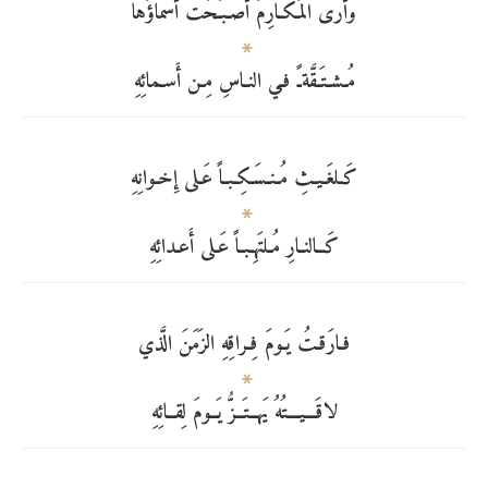
وأَرى المَـكـارِمَ أَصـبَـحَت أَسماؤُها
مُـشـتَـقَّةـً فـي النـاسِ مِـن أَسـمائِهِ
كَـلغَـيـثِ مُـنـسَـكِـبـاً عَـلى إِخـوانِهِ
كَــالنـارِ مُـلتَهِـبـاً عَـلى أَعـدائِهِ
فـارَقـتُ يَـومَ فِـراقِهِ الزَمَنَ الَّذي
لاقَـــيـــتُهُ يَهــتَــزُّ يَــومَ لِقــائِهِ