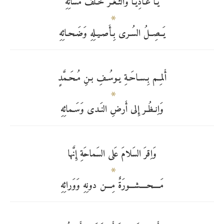
يـا غـادِيـاً وَالثَـغـرُ خَـلفَ مَسائِهِ
يَــصِــلُ السُـرى بِـأَصـيـلِهِ وَضَـحـائِهِ
أَلمِــم بِـسـاحَـةِ يـوسُـفِ بـنِ مُـحَـمَّدٍ
وَاِنـظُـر إِلى أَرضِ النَـدى وَسَـمائِهِ
وَاِقرَ السَلامَ عَلى السَماحَةِ إِنَّها
مَــــحــــشـــورَةٌ مِـــن دونِهِ وَوَرائِهِ