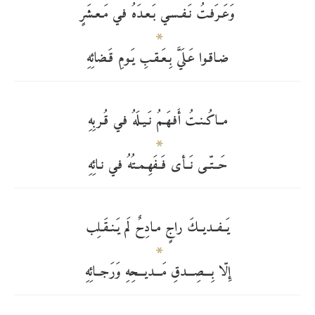
وَعَـرَفـتُ نَـفـسـي بَـعـدَهُ فـي مَـعـشَرٍ
ضـاقـوا عَـلَيَّ بِـعَـقـبِ يَـومِ قَـضائِهِ
مــاكُـنـتُ أَفـهَـمُ نَـيـلَهُ فـي قُـربِهِ
حَــتّــى نَــأى فَــفَهِـمـتُهُ فـي نـائِهِ
يَــفــديــكَ راجٍ مـادِحٌ لَم يَـنـقَـلِب
إِلّا بِـــصِـــدقِ مَـــديـــحِهِ وَرَجــائِهِ