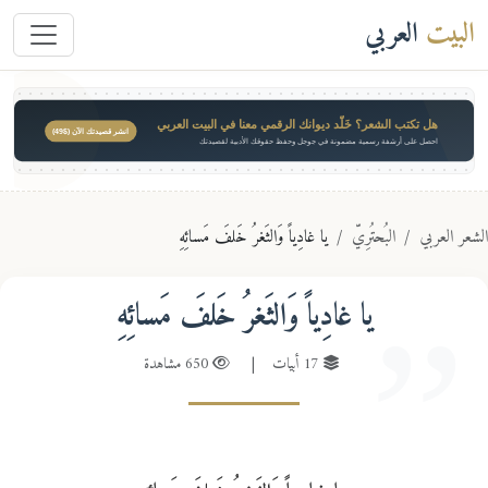
البيت
العربي
هل تكتب الشعر؟ خَلّد ديوانك الرقمي معنا في البيت العربي
انشر قصيدتك الآن ($49)
احصل على أرشفة رسمية مضمونة في جوجل وحفظ حقوقك الأدبية لقصيدتك
عر العربي
البُحتُرِيّ
يا غادِياً وَالثَغرُ خَلفَ مَسائِهِ
يا غادِياً وَالثَغرُ خَلفَ مَسائِهِ
17 أبيات
|
650 مشاهدة