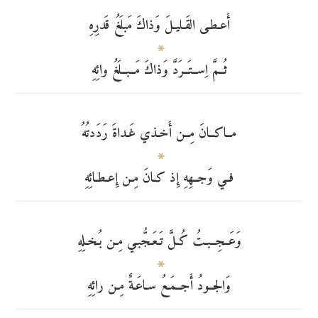
أَعـطـى القَـليـلَ وَذاكَ مَبلَغُ قَدرِهِ
ثُــمَّ اِســتَــرَدَّ وَذاكَ مَــبــلَغُ وائِهِ
مــاكــانَ مِــن أَخـذي غَـداةَ رَدَدتُهُ
فــي وَجــهِهِ إِذ كـانَ مِـن إِعـطـائِهِ
وَعَــجِــبـتُ كُـلَّ تَـعَـجُّبـي مِـن بُـخـلِهِ
وَالجــودُ أَجــمَـعُ سـاعَـةٌ مِـن رائِهِ