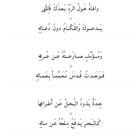
وافـاهُ هَـولُ الرَدِّ بَـعـدَكَ فَاِنثَنى
يَـــدعـــوكَ وَاللُكّــامُ دونَ دُعــائِهِ
وَمُـــؤَمَّلـــٍ صـــارَعـــتُهُ عَــن عُــرفِهِ
فَــوَجَــدتُ قُــدسَ مُـعَـمَّمـاً بِـعَـمـائِهِ
جِـدَةٌ يَـذودُ البُـخـلُ عَـن أَطـرافِها
كَـالبَـحـرِ يَـدفَـعُ مِـلحُهُ عَـن مـائِهِ