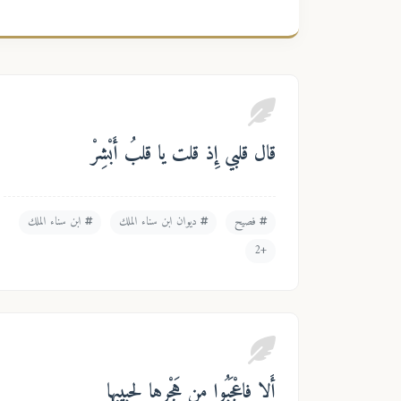
قال قلبي إِذ قلت يا قلبُ أَبْشِرْ
فصيح
ديوان ابن سناء الملك
ابن سناء الملك
+2
أَلا فاعْجَبُوا من هَجْرِها لحبيبها