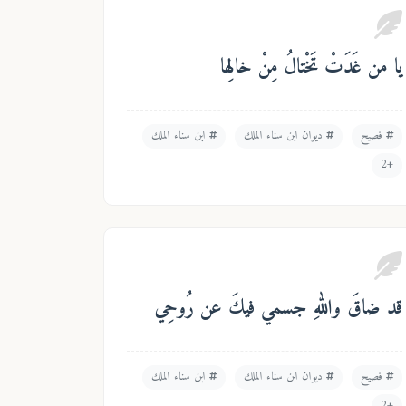
يا من غَدَتْ تَخْتالُ مِنْ خالِها
فصيح
ديوان ابن سناء الملك
ابن سناء الملك
+2
قد ضاقَ واللهِ جسمي فيكَ عن رُوحِي
فصيح
ديوان ابن سناء الملك
ابن سناء الملك