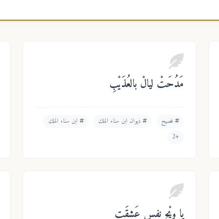
مَدُحَتْ ليالْ بالعُذَيْبِ
فصيح
ديوان ابن سناء الملك
ابن سناء الملك
+2
يا ويْح نفسٍ عَشِقَت