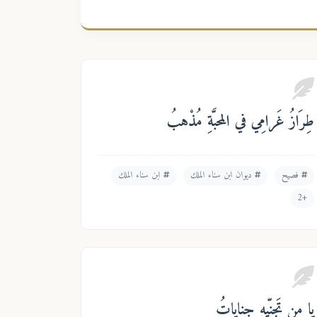
طِرَازُ غَرامِي في المحبَّةِ مُذْهبُ
فصيح
ديوان ابن سناء الملك
ابن سناء الملك
+2
يا من تَجنِّيه جِناياتُ