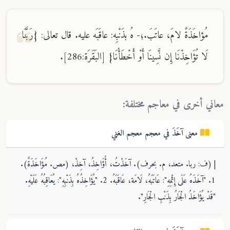
مُؤاخَذَةً لامَ، عاتَبَ.؛- هُ بذَنْبِه: عاقَبَه عليه. قال تعالى: {رَبَّنَا
لَا تُؤَاخِذْنَا إِن نَّسِينَا أَوْ أَخْطَأْنَا} [البَقَرَة:286].
معاني أخرى في معاجم مختلفة:
معنى
آخَذَ
في معجم
معجم الغني
| (ف: ربا. متعد، م. بحرف). آخَذْتُ، أُؤَاخِذُ، آخِذْ، (مص. مُؤَاخَذَةٌ).
1. "آخَذَهُ عَلَى إِثْمِهِ": عَاتَبَهُ، لَامَة، عَاقَبَهُ. 2. "يُؤَاخِذُهُ بِذَنْبِهِ": يُعَاقِبُهُ عَلَيْهِ.
"قَدْ يُؤَاخَذُ الْجَارُ بِذَنْبِ الْجَارِ".