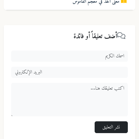
معنى
آخَذَ
في معجم
القاموس
أضف تعليقاً أو فائدة
نشر التعليق