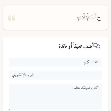
ج أبازيمُ: أبْزيم.
أضف تعليقاً أو فائدة