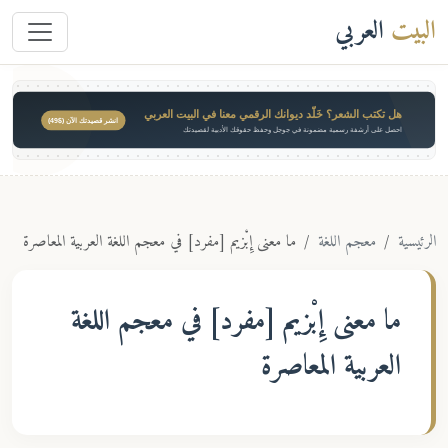
البيت
العربي
هل تكتب الشعر؟ خَلّد ديوانك الرقمي معنا في البيت العربي
انشر قصيدتك الآن ($49)
احصل على أرشفة رسمية مضمونة في جوجل وحفظ حقوقك الأدبية لقصيدتك
الرئيسية
معجم اللغة
ما معنى إِبْزيم [مفرد] في معجم اللغة العربية المعاصرة
ما معنى
إِبْزيم [مفرد]
في معجم اللغة
العربية المعاصرة