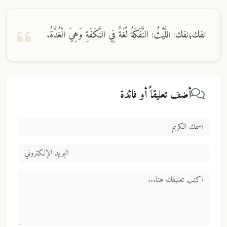
نفك؛نفك: اللَّيْثُ: النَّفَكَةُ لُغَةٌ فِي النَّكَفَةِ وَهِيَ الْغُدَّةُ.
أضف تعليقاً أو فائدة