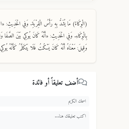
(الْوِكَاءُ) مَا يُشَدُّ بِهِ رَأْسُ الْقِرْبَةِ. وَفِي الْحَدِيثِ: 
بِالْوِكَاءِ. وَفِي الْحَدِيثِ: «أَنَّهُ كَانَ يُوكِي بَيْنَ الصَّفَا وَالْمَ
وَقِيلَ: مَعْنَاهُ أَنَّهُ كَانَ يَسْكُتُ فَلَا يَتَكَلَّمُ كَأَنَّهُ يُوكِي فَمَه
أضف تعليقاً أو فائدة