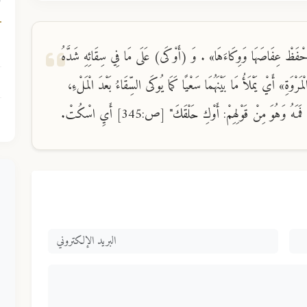
ك
«احْفَظْ عِفَاصَهَا وَوِكَاءَهَا» . وَ (أَوْكَى) عَلَى مَا فِي سِقَائِهِ شَدَّهُ
رْوَةِ» أَيْ يَمْلَأُ مَا بَيْنَهُمَا سَعْيًا كَمَا يُوكَى السِّقَاءُ بَعْدَ الْمَلْءِ،
ُ وَهُوَ مِنْ قَوْلِهِمْ: أَوْكِ حَلْقَكَ" [ص:345] أَيِ اسْكُتْ.