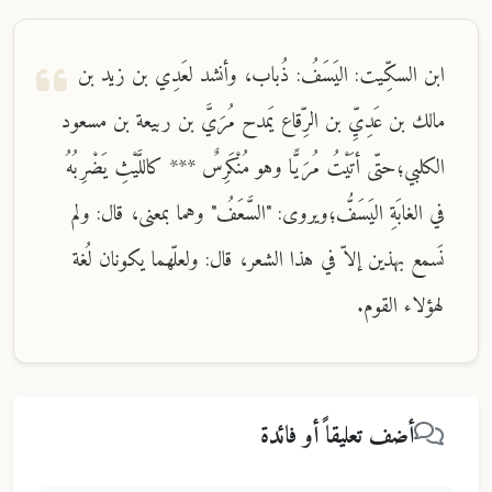
ابن السكِّيت: اليَسَفُ: ذُباب، وأنشد لعَدِي بن زيد بن
مالك بن عَدِيِّ بن الرِّقاع يَمدح مُرَيَّ بن ربيعة بن مسعود
الكلبي؛حتّى أتَيْتُ مُرَيًّا وهو مُنْكَرِسٌ *** كاللَّيْثِ يَضْرِبُهُ
في الغابَةِ اليَسَفُّ؛ويروى: "السَّعَفُ" وهما بمعنى، قال: ولم
نَسمع بهذين إلاّ في هذا الشعر، قال: ولعلّهما يكونان لُغة
لهؤلاء القوم.
أضف تعليقاً أو فائدة