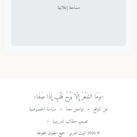
مساحة إعلانية
«وَمَا الشِّعْرُ إِلَّا بَوْحُ قَلْبٍ إِذَا صَفَا»
عن الموقع
•
تواصل معنا
•
سياسة الخصوصية
تصميم حقائب تدريبية
•
© 2026 البيت العربي - جميع الحقوق محفوظة