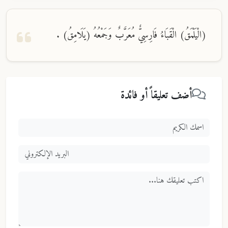
(الْيَلْمَقُ) الْقَبَاءُ فَارِسِيٌّ مُعَرَّبٌ وَجَمْعُهُ (يَلَامِقُ) .
أضف تعليقاً أو فائدة