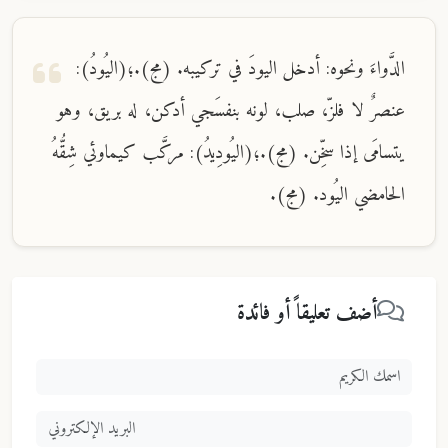
الدَّواءَ ونحوه: أدخل اليودَ في تركيبه. (مج).؛(اليُودُ):
عنصرٌ لا فلزّ، صلب، لونه بنفسَجي أدكن، له بريق، وهو
يتسامَى إذا سخِّن. (مج).؛(اليُودِيدُ): مركَّب كيماوئي شِقُّهُ
الحامضي اليُود. (مج).
أضف تعليقاً أو فائدة