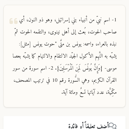
1- اسم نبيّ من أنبياء بني إسرائيل، وهو ذو النون، أي
صاحب الحوت، بُعث إلى أهل نينوى، والتقمه الحوت ثمّ
نبذه بالعراء، واسمه: يونس بن متَّى "حوت يونس [مثل]:
يشبّه به النَّهِم الأكول الجيّد الالتقام والالتهام كما يشبّه بعصا
موسى- {وَإِنَّ يُونُسَ لَمِنَ الْمُرْسَلِينَ}. 2- اسم سورة من سور
القرآن الكريم، وهي السُّورة رقم 10 في ترتيب المصحف،
مكِّيَّة، عدد آياتها تسعٌ ومائة آية.
أضف تعليقاً أو فائدة