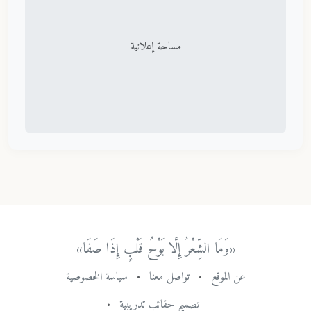
مساحة إعلانية
«وَمَا الشِّعْرُ إِلَّا بَوْحُ قَلْبٍ إِذَا صَفَا»
عن الموقع
•
تواصل معنا
•
سياسة الخصوصية
تصميم حقائب تدريبية
•