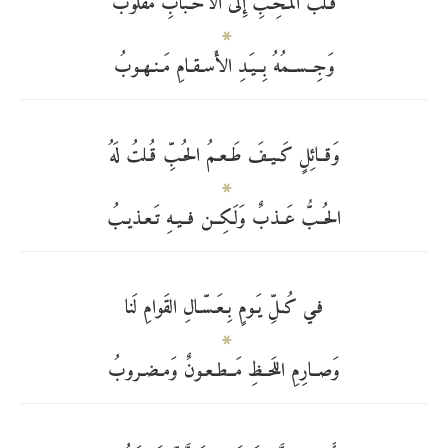
قَـلبُ المُـحِـبِّ إِلى الأَحـبابِ مَقلوبُ
وَجِــســمُهُ بِــيَـدِ الأَسـقـامِ مَـنـهـوبُ
وَقــائِلٍ كَـيـفَ طَـعـمُ الحُـبِّ قُـلتُ لَهُ
الحُــبُّ عَــذبٌ وَلَكِــن فــيـهِ تَـعـذيـبُ
فـي كُـلِّ يَـومٍ بِـعَـسّـالِ القَوامِ لَنا
وَصــارِمِ اللَحــظِ مَــطـعـونٌ وَمـضـروبُ