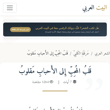
البيت
العربي
هل تكتب الشعر؟ خَلّد ديوانك الرقمي معنا في البيت العربي
انشر قصيدتك الآن ($49)
احصل على أرشفة رسمية مضمونة في جوجل وحفظ حقوقك الأدبية لقصيدتك
عر العربي
عَرقَلَةِ الكَلبِيّ
قَلبُ المُحِبِّ إِلى الأَحبابِ مَقلوبُ
قَلبُ المُحِبِّ إِلى الأَحبابِ مَقلوبُ
7 أبيات
|
1264 مشاهدة