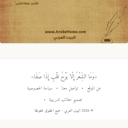
«وَمَا الشِّعْرُ إِلَّا بَوْحُ قَلْبٍ إِذَا صَفَا»
عن الموقع
•
تواصل معنا
•
سياسة الخصوصية
تصميم حقائب تدريبية
•
© 2026 البيت العربي - جميع الحقوق محفوظة