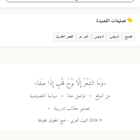
تصنيفات القصيدة
فصيح
ادونيس
ادونيس
شعر حر
العصر الحديث
«وَمَا الشِّعْرُ إِلَّا بَوْحُ قَلْبٍ إِذَا صَفَا»
عن الموقع
•
تواصل معنا
•
سياسة الخصوصية
تصميم حقائب تدريبية
•
© 2026 البيت العربي - جميع الحقوق محفوظة