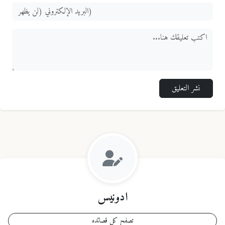
نشر التعليق
ادونيس
تصفح كل قصائده