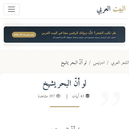
البيت
العربي
هل تكتب الشعر؟ خَلّد ديوانك الرقمي معنا في البيت العربي
انشر قصيدتك الآن ($49)
احصل على أرشفة رسمية مضمونة في جوجل وحفظ حقوقك الأدبية لقصيدتك
عر العربي
ادونيس
لو أنّ البحر يشيخ
لو أنّ البحر يشيخ
43 أبيات
|
397 مشاهدة