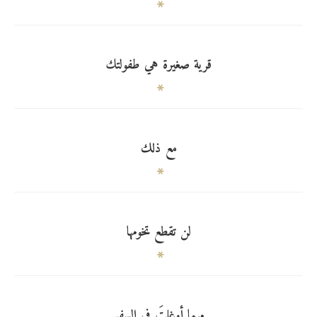
قرية صغيرة هي طفولتك
مع ذلك
لن تقطع تخومها
مهما أوغلتَ في السفر