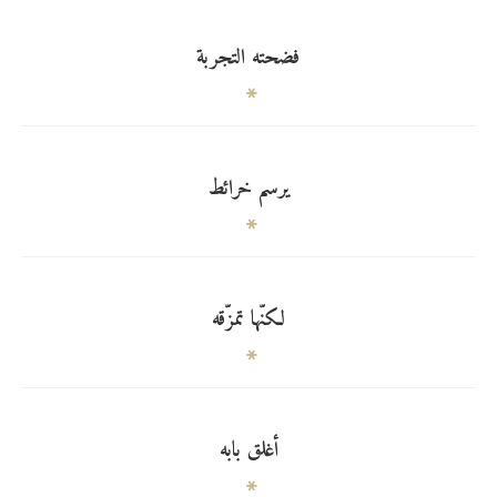
فضحته التجربة
يرسم خرائط
لكنّها تمزّقه
أغلق بابه