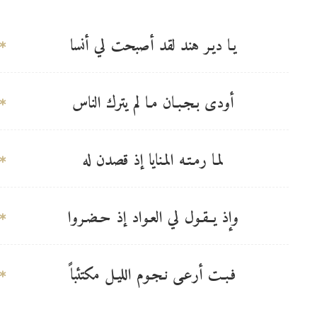
يـا ديـر هند لقد أصبحت لي أنسا
أودى بـجـبـان مـا لم يترك الناس
لمـا رمـتـه المـنايا إذ قصدن له
وإذ يــقـول لي العـواد إذ حـضـروا
فـبـت أرعـى نـجـوم الليـل مكتئباً