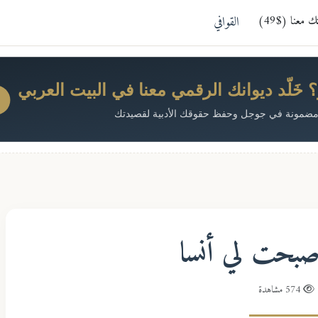
معنا ($49)
القوافي
خَلّد ديوانك الرقمي معنا في البيت العربي
ضمونة في جوجل وحفظ حقوقك الأدبية لقصيدتك
أصبحت لي أنسا
574 مشاهدة