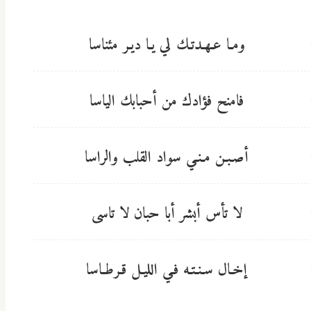
ومـا عـهـدتـك لي يـا ديـر مئناسا
فامنح فؤادك من أحبابك الياسا
أصـبـن مـنـي سواد القلب والراسا
لا تأس أبشر أبا حبان لا تاسى
إخـال سـنـتـه فـي الليـل قـرطـاسا