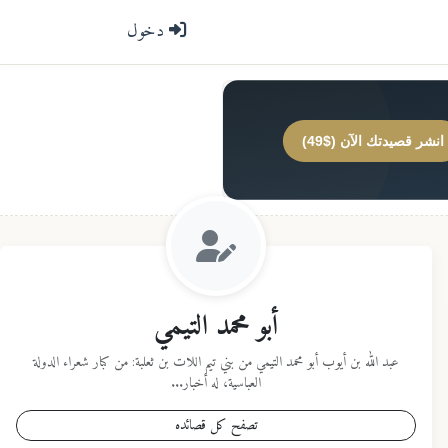
دخول
انشر قصيدتك الآن ($49)
أبو محمد التيمي
عبد الله بن أيوب أبو محمد التيمي من بني تيم اللات بن ثعلبة: من كبار شعراء الدولة
العباسية، له أخبار...
تصفح كل قصائده