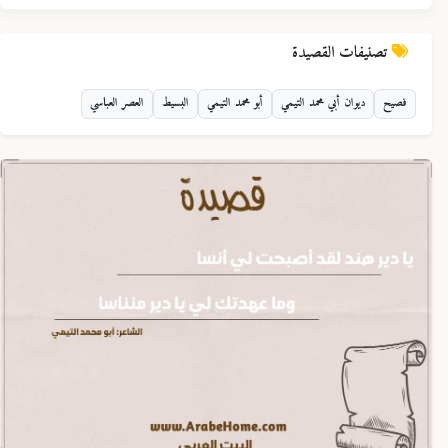
تصنيفات القصيدة
فصيح
ديوان أبي محمد التيمي
أبو محمد التيمي
البسيط
العصر العباسي