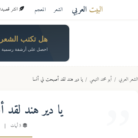
البيت
العربي
الشعر
المعجم
انشر قصيدتك 
هل تكتب الشعر؟ 
احصل على أرشفة رسمية م
الشعر العربي
أبو محمد التيمي
يا دير هند لقد أصبحت لي أنسا
يا دير هند لقد 
5 أبيات
|