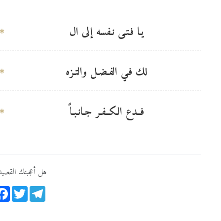
يـا فـتـى نـفسه إلى ال
لك فـي الفـضـل والتـزه
فــدع الكــفـر جـانـبـاً
هل أعجبتك القصيد
ook
Twitter
Telegram