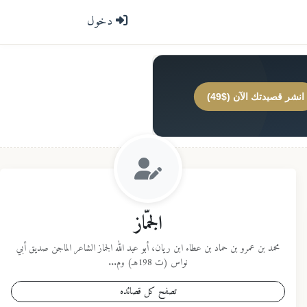
دخول
انشر قصيدتك الآن ($49)
الجمّاز
محمد بن عمرو بن حماد بن عطاء ابن ريان، أبو عبد الله الجماز الشاعر الماجن صديق أبي
نواس (ت 198هـ) وم...
تصفح كل قصائده