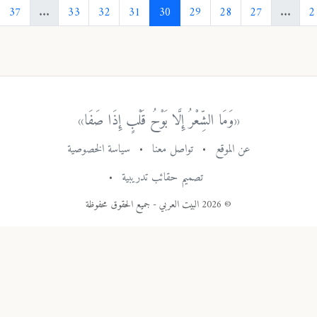
›
38
37
...
33
32
31
30
29
28
27
«وَمَا الشِّعْرُ إِلَّا بَوْحُ قَلْبٍ إِذَا صَفَا»
عن الموقع
•
تواصل معنا
•
سياسة الخصوصية
تصميم حقائب تدريبية
•
© 2026 البيت العربي - جميع الحقوق محفوظة