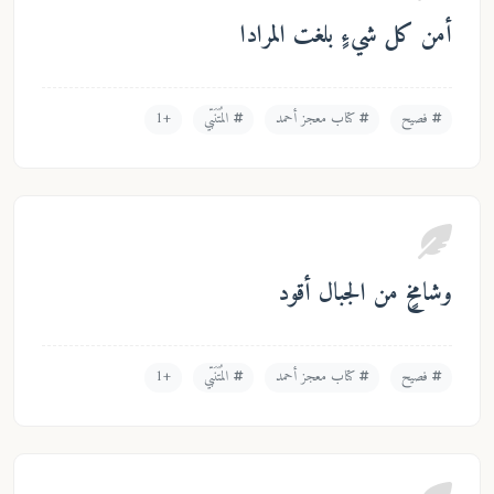
ل شيءٍ بلغت المرادا
ح
كتاب معجز أحمد
المُتَنَبّي
+1
ٍ من الجبال أقود
ح
كتاب معجز أحمد
المُتَنَبّي
+1