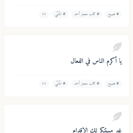
ح
كتاب معجز أحمد
المُتَنَبّي
+1
رم الناس في الفعال
ح
كتاب معجز أحمد
المُتَنَبّي
+1
ستنكرٍ لك الإقدام