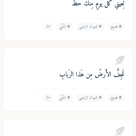
عَيني كُلَّ يَومٍ مِنكَ حَظٌّ
فصيح
الديوان الرئيسي
المُتَنَبّي
+2
َجِفُّ الأَرضُ مِن هَذا الرَبابِ
فصيح
الديوان الرئيسي
المُتَنَبّي
+2