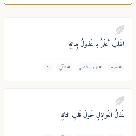
قَلبُ أَعلَمُ يا عَذولُ بِدائِهِ
فصيح
الديوان الرئيسي
المُتَنَبّي
+2
ذلُ العَواذِلِ حَولَ قَلبِ التائِهِ