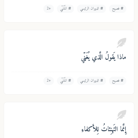
فصيح
الديوان الرئيسي
المُتَنَبّي
+2
ذا يَقولُ الَّذي يُغَنّي
فصيح
الديوان الرئيسي
المُتَنَبّي
+2
نَّما التَهنِئاتُ لِلأَكفاءِ