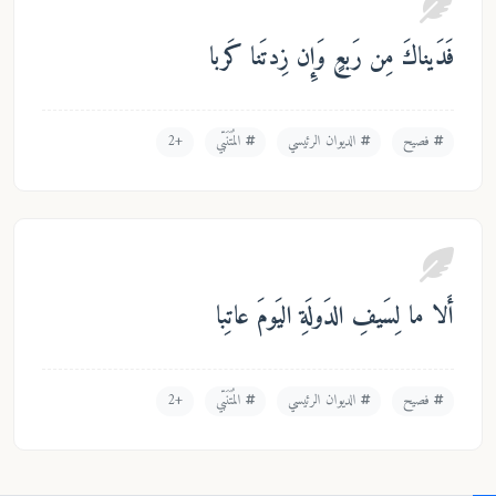
دَيناكَ مِن رَبعٍ وَإِن زِدتَنا كَربا
فصيح
الديوان الرئيسي
المُتَنَبّي
+2
لا ما لِسَيفِ الدَولَةِ اليَومَ عاتِبا
فصيح
الديوان الرئيسي
المُتَنَبّي
+2