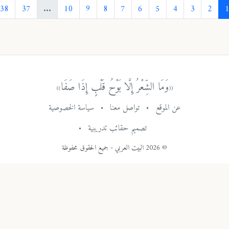
›
38
37
...
10
9
8
7
6
5
4
3
«وَمَا الشِّعْرُ إِلَّا بَوْحُ قَلْبٍ إِذَا صَفَا»
عن الموقع
•
تواصل معنا
•
سياسة الخصوصية
تصميم حقائب تدريبية
•
© 2026 البيت العربي - جميع الحقوق محفوظة