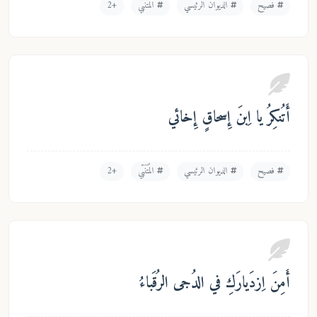
فصيح
الديوان الرئيسي
المُتَنَبّي
+2
تُنكِرُ يا اِبنَ إِسحاقٍ إِخائي
فصيح
الديوان الرئيسي
المُتَنَبّي
+2
مِنَ اِزدَيارَكِ في الدُجى الرُقَباءُ