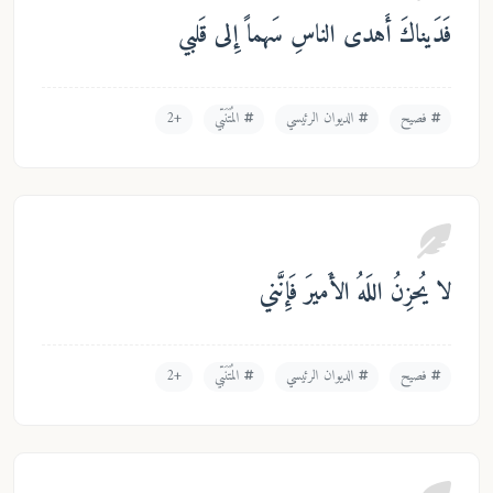
َدَيناكَ أَهدى الناسِ سَهماً إِلى قَلبي
فصيح
الديوان الرئيسي
المُتَنَبّي
+2
 يُحزِنُ اللَهُ الأَميرَ فَإِنَّني
فصيح
الديوان الرئيسي
المُتَنَبّي
+2