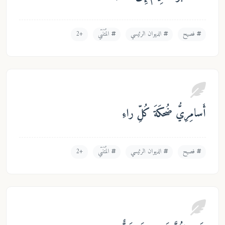
فصيح
الديوان الرئيسي
المُتَنَبّي
+2
سامِرِيُّ ضُحكَةَ كُلِّ راءِ
فصيح
الديوان الرئيسي
المُتَنَبّي
+2