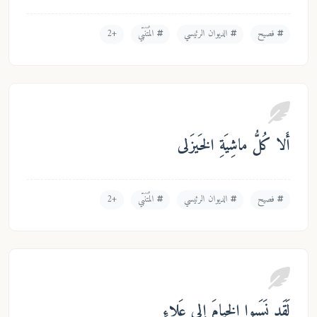
فصيح
الديوان الرئيسي
المُتَنَبّي
+2
لا كُلُّ ماشِيَةِ الخَيزَلى
فصيح
الديوان الرئيسي
المُتَنَبّي
+2
قَد نَسَبوا الخِيامَ إِلى عَلاءِ