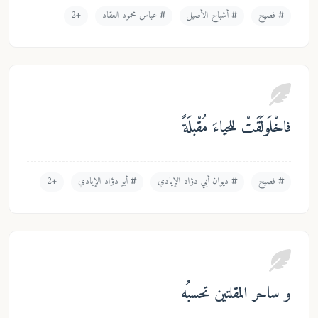
أشباح الأصيل
عباس محمود العقاد
+2
ياءَ مُقْبلَةً
ديوان أبي دؤاد الإيادي
أبو دؤاد الإيادي
+2
تين تحسبُه