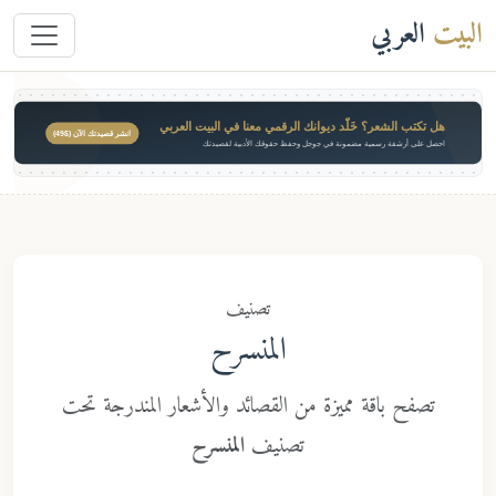
َلّد ديوانك الرقمي معنا في البيت العربي
انشر قصيدتك الآن ($49)
مضمونة في جوجل وحفظ حقوقك الأدبية لقصيدتك
تصنيف
المنسرح
مميزة من القصائد والأشعار المندرجة تحت
تصنيف
المنسرح