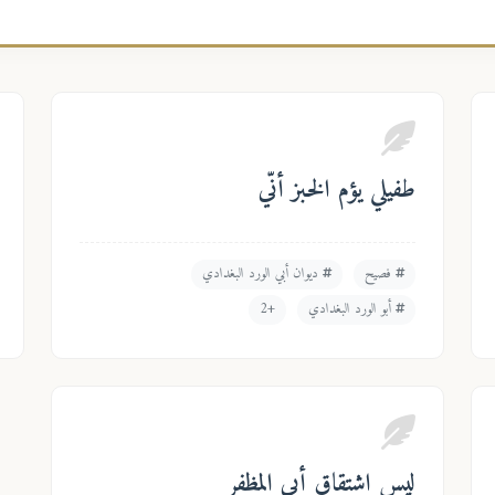
طفيلي يؤم الخبز أنّي
فصيح
ديوان أبي الورد البغدادي
أبو الورد البغدادي
+2
ليس اشتقاق أبي المظفر