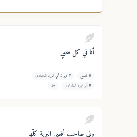
أنا في كل سحيرٍ
فصيح
ديوان أبي الورد البغدادي
أبو الورد البغدادي
+2
ولي صاحب أفسى البرية كلّها