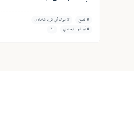
فصيح
ديوان أبي الورد البغدادي
أبو الورد البغدادي
+2