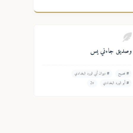
وصديق جاءني يس
فصيح
ديوان أبي الورد البغدادي
أبو الورد البغدادي
+2