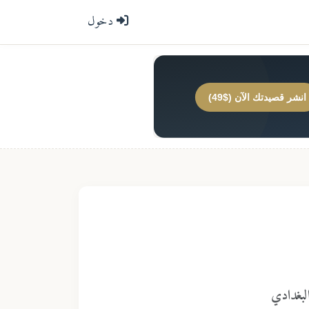
دخول
انشر قصيدتك الآن ($49)
البغدادي