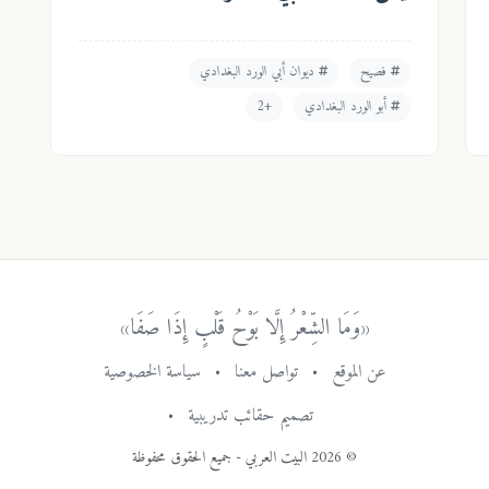
فصيح
ديوان أبي الورد البغدادي
أبو الورد البغدادي
+2
«وَمَا الشِّعْرُ إِلَّا بَوْحُ قَلْبٍ إِذَا صَفَا»
عن الموقع
•
تواصل معنا
•
سياسة الخصوصية
تصميم حقائب تدريبية
•
© 2026 البيت العربي - جميع الحقوق محفوظة