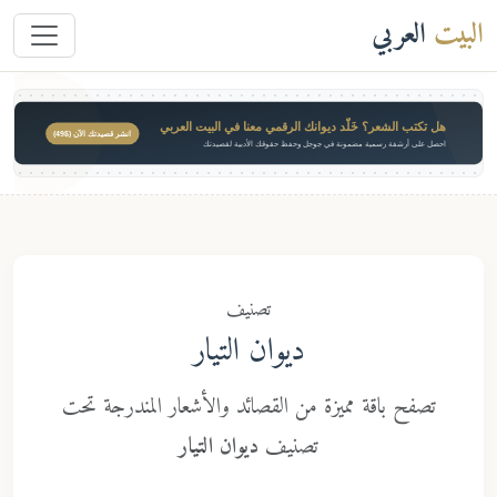
البيت
العربي
هل تكتب الشعر؟ خَلّد ديوانك الرقمي معنا في البيت العربي
انشر قصيدتك الآن ($49)
احصل على أرشفة رسمية مضمونة في جوجل وحفظ حقوقك الأدبية لقصيدتك
تصنيف
ديوان التيار
تصفح باقة مميزة من القصائد والأشعار المندرجة تحت
تصنيف
ديوان التيار