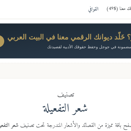
معنا ($49)
القوافي
خَلّد ديوانك الرقمي معنا في البيت العربي
ضمونة في جوجل وحفظ حقوقك الأدبية لقصيدتك
تصنيف
شعر التفعيلة
فح باقة مميزة من القصائد والأشعار المندرجة تحت تصنيف
شعر التفعيل