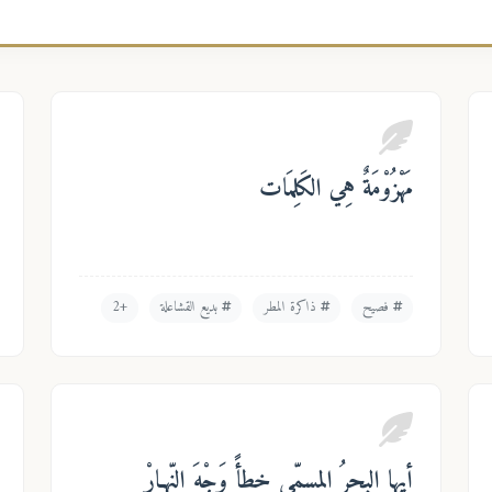
مَهْزُوْمَةٌ هِي الكَلِمَات
فصيح
ذاكرة المطر
بديع القشاعلة
+2
أيها البحرُ المسمّى خطأً وَجْهَ النّهـارْ