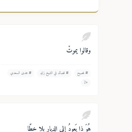
وقالوا يموتْ
فصيح
قصائد في الشيخ زايد
هدى السعدي
+2
هُوَ ذا يَعودُ إلى الديارِ بلا خطًا