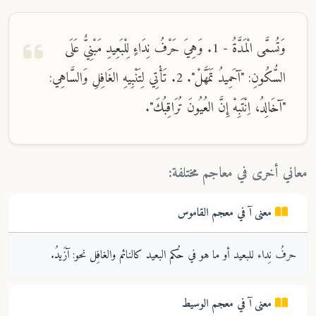
وَتُسمَّى الْمَدَّةُ - 1. وَهِيَ حَرْفُ نِدَاءٍ لِلْبَعِيدِ مَبْنِيٌّ عَلَى
السُّكُونِ: "آحَمِيدُ تَمَهَّلْ". 2. تَأْتِي لِتَنْبِيهِ الغَافِلِ وَالسَّاهِي:
"آخَالِدُ، اِنْتَبِهْ إِنَّ العُيُونَ تُرَاقِبُكَ".
معاني أخرى في معاجم مختلفة:
معنى
آ
في معجم
القاموس
حرفُ نِداء للبعيد أو ما هو في حُكم البعيد كالنائم والغافِل نحو: آزَيدُ.
معنى
آ
في معجم
الوسيط