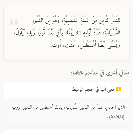
للشَّهْرُ الثَّامِنُ مِنَ السَّنَةِ الشَّمْسِيَّةِ، وَهُوَ مِنَ الشُّهُورِ
السُّرْيَانِيَّةِ، عَدَدُ أَيَّامِهِ 31 يَوْمًا، يَأْتِي بَعْدَ تَمُّوزَ، وَيَلِيهِ أيْلُولُ،
وَيُسَمَّى أيْضًا أَغُسْطُسَ، غُشْت، أُوت.
معاني أخرى في معاجم مختلفة:
معنى
آب
في معجم
الوسيط
الشهر الحادي عشرَ من الشهور السُّريانية، يقابله أغسطس من الشهور الرومية
(الميلادية).