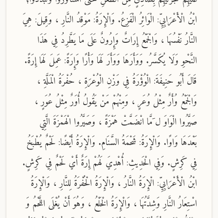
ابْنُ الْأَعْرَابِيِّ: الْوَائِرُ الْفَزِعُ. وَالْإِرَةُ: مَوْقِدُ النَّارِ ، وَقِيلَ: هِيَ
النَّارُ نَفْسُهَا ، وَالْجَمْعُ إِرَاتٌ وَإِرُونٌ عَلَى مَا يَطَّرِدُ فِي هَذَا
النَّحْوِ وَلَا يُكَسَّرُ. وَوَأَرَهَا وَوَأَرَ لَهَا وَأْرًا وَإِرَةً: عَمِلَ لَهَا إِرَةً.
قَالَ أَبُو حَنِيفَةَ: الْوُؤْرَةُ فِي وَزْنِ الْوُعْرَةِ ، حُفْرَةُ الْمَلَّةِ ،
وَالْجَمْعُ وُأَرٌ مِثْلُ وُعَرٍ ، وَمِنْهُمْ مَنْ يَقُولُ أُوَرٌ مِثْلُ عُوَرٍ ،
صَيَّرُوا الْوَاوَ ل َمَّا انْضَمَّتْ هَمْزَةً ، وَصَيَّرُوا الْهَمْزَةَ الَّتِي
بَعْدَهَا وَاوًا. وَالْإِرَةُ: شَحْمَةُ السَّنَامِ. وَالْإِرَةُ أَيْضًا: لَحْمٌ يُطْبَخُ
فِي كَرِشٍ. وَفِي الْحَدِيثِ: أُهْدِيَ لَهُمْ إِرَةٌ أَيْ لَحْمٌ فِي كَرِشٍ.
ابْنُ الْأَعْرَابِيِّ: الْإِرَةُ النَّارُ ، وَالْإِرَةُ الْحُفْرَةُ لِلنَّارِ ، وَالْإِرَةُ
اسْتِعَارُ النَّارِ وَشِدَّتُهَا ، وَالْإِرَةُ الْخَلْعُ ، وَهُوَ أَنْ يُغْلَى اللَّحْمُ وَ