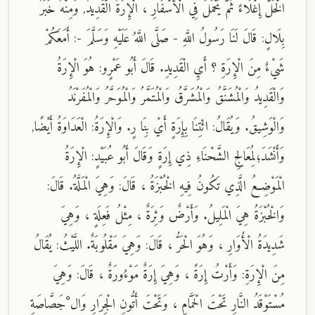
الْخَلُّ إِغْلَاءً ثُمَّ يُحْمَلَ فِي الْأَسْفَارِ ، الْإِرَةُ الْقَدِيدُ, وَمِنْهُ خَبَرُ
بِلَالٍ: قَالَ لَنَا رَسُولُ اللَّهِ - صَلَّى اللَّهُ عَلَيْهِ وَسَلَّمَ -: أَمَعَكُمْ
شَيْءٌ مِنَ الْإِرَةِ ؟ أَيِ الْقَدِيدِ. قَالَ أَبُو عَمْرٍو: هُوَ الْإِرَةُ
وَالْقَدِيدُ وَالْمُشَنَّقُ وَالْمُشَرَّقُ وَالْمُتَمَّرُ وَالْمُوَحَّرُ وَالْمُفَرْنَدُ
وَالْوَشِيقُ. وَيُقَالُ: ائْتِنَا بِإِرَةٍ أَيْ بِنَا رٍ. وَالْإِرَةُ: الْعَدَاوَةُ أَيْضًا,
وَأَنْشَدَ؛لِمُعَالِجِ الشَّحْنَاءِ ذِي إِرَةٍ وَقَالَ أَبُو عُبَيْدٍ: الْإِرَةُ
الْمَوْضِعُ الَّذِي تَكُونُ فِيهِ الْخُبْزَةُ ، قَالَ: وَهِيَ الْمَلَّةُ. قَالَ:
وَالْخُبْزَةُ هِيَ الْمَلِيلُ. وَأَرْضٌ وَئِرَةٌ ، مِثْلُ فَعِلَةٍ ، وَهِيَ
شَدِيدَةُ الْأُوَارِ ، وَهُوَ الْحَرُّ ، قَالَ: وَهِيَ مَقْلُوبَةٌ. اللَّيْثُ: يُقَالُ
مِنَ الْإِرَةِ: وَأَرْتُ إِرَةً ، وَهِيَ إِرَةٌ مَوْءُورَةٌ ، قَالَ: وَهِيَ
مُسْتَوْقَدُ النَّارِ تَحْتَ الْحَمَّامِ ، وَتَحْتَ أَتُّونِ الْجِرَارِ وَال ْجَصَّاصَةِ