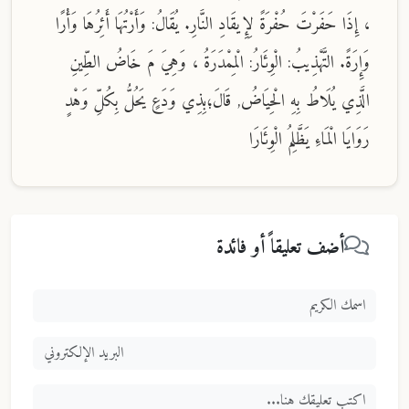
، إِذَا حَفَرْتَ حُفْرَةً لِإِيقَادِ النَّارِ. يُقَالُ: وَأَرْتُهَا أَئِرُهَا وَأْرًا
وَإِرَةً. التَّهْذِيبُ: الْوِئَارُ: الْمِمْدَرَةُ ، وَهِيَ مَ خَاضُ الطِّينِ
الَّذِي يُلَاطُ بِهِ الْحِيَاضُ, قَالَ؛بِذِي وَدَعٍ يَحُلُّ بِكُلِّ وَهْدٍ
رَوَايَا الْمَاءِ يَظَّلِمُ الْوِئَارَا
أضف تعليقاً أو فائدة