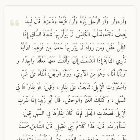
وأر؛وأر: وَأَرَ الرَّجُلَ يَئِرُهُ وَأْرًا: فَزَّعَهُ وَذَعَرَهُ, قَالَ لَبِيدٌ
يَصِفُ نَاقَتَهُ؛تَسْلُبُ الْكَانِسَ لَمْ يُوأَرْ بِهَا شُعْبَةُ السَّاقِ إِذَا
الظِّلُّ عَقَلْ وَمَنْ رَوَاهُ لَمْ يُؤْرَ بِهَا جَعَلَهُ مِنْ قَوْلِهِمْ: الدَّابَّةُ
تَأْرِي الدَّابَّةُ إِذَا انْضَمَّتْ إِلَيْهَا وَأَلَّفَتْ مَعَهَا مَعْلَفًا وَاحِدًا. و
آرَيْتُهَا أَنَا ، وَهُوَ مِنَ الْآرِيِّ. وَوَأَرَ الرَّجُلَ: أَلْقَاهُ عَلَى شَرٍّ.
وَاسْتَوْأَرَتِ الْإِبِلُ: تَتَابَعَتْ عَلَى نِفَارٍ ، وَقِيلَ: هُوَ نِفَار ُهَا فِي
السَّهْلِ ، وَكَذَلِكَ الْغَنَمُ وَالْوَحْشُ. قَالَ أَبُو زَيْدٍ: إِذَا نَفَرَتِ
الْإِبِلُ فَصَعَّدَتِ الْجَبَلَ فَإِذَا كَانَ نِفَارُهَا فِي السَّهْلِ قِيلَ:
اسْتَأْوَرَتْ, قَالَ: هَذَا كَلَامُ بَنِي عَقِيلٍ, قَالَ الشَّاعِرُ؛ضَمَمْنَا
عَلَيْهِمْ حُجْرَتَيْهِمْ بِصَادِقٍ مِنَ الطَّعْنِ حَتَّى اسْتَأْوَرُوا وَتَبَدَّدُوا؛