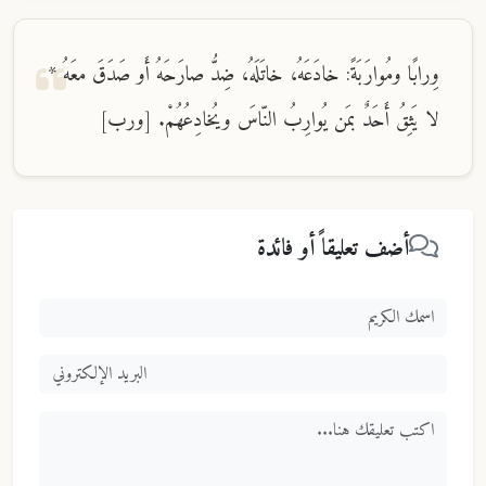
وِرابًا ومُوارَبَةً: خادَعَهُ، خاتَلَهُ، ضِدُّ صارَحَهُ أَو صَدَقَ معَهُ *
لا يَثِقُ أَحَدٌ بمَن يُوارِبُ النّاسَ ويُخادِعُهُمْ. [ورب]
أضف تعليقاً أو فائدة