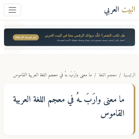
البيت
العربي
هل تكتب الشعر؟ خَلّد ديوانك الرقمي معنا في البيت العربي
انشر قصيدتك الآن ($49)
احصل على أرشفة رسمية مضمونة في جوجل وحفظ حقوقك الأدبية لقصيدتك
الرئيسية
معجم اللغة
ما معنى وارَبَ ـهُ في معجم اللغة العربية القاموس
ما معنى
وارَبَ ـهُ
في معجم اللغة العربية
القاموس