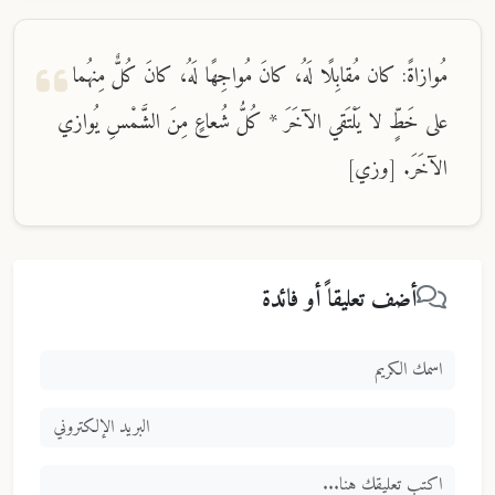
مُوازاةً: كان مُقابِلًا لَهُ، كانَ مُواجِهًا لَهُ، كانَ كُلٌّ مِنهُما
على خَطٍّ لا يَلْتَقي الآخَرَ * كُلُّ شُعاعٍ مِنَ الشَّمْسِ يُوازي
الآخَرَ. [وزي]
أضف تعليقاً أو فائدة