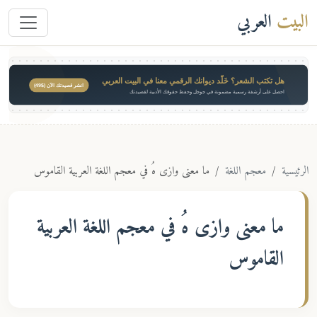
البيت
العربي
هل تكتب الشعر؟ خَلّد ديوانك الرقمي معنا في البيت العربي
انشر قصيدتك الآن ($49)
احصل على أرشفة رسمية مضمونة في جوجل وحفظ حقوقك الأدبية لقصيدتك
الرئيسية
معجم اللغة
ما معنى وازى هُ في معجم اللغة العربية القاموس
ما معنى
وازى هُ
في معجم اللغة العربية
القاموس