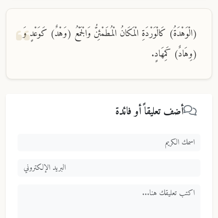
(الْوَهْدَةُ) كَالْوَرْدَةِ الْمَكَانُ الْمُطَمْئِنُّ وَالْجَمْعُ (وَهْدٌ) كَوَعْدٍ وَ
(وِهَادٌ) كَمِهَادٍ.
أضف تعليقاً أو فائدة