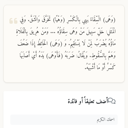
(وَهَى) الْسِّقَاءُ يَهِي بِالْكَسْرِ (وَهْيًا) تَخَرَّقَ وَانْشَقَّ. وَفِي
الْمَثَلِ: خَلِّ سَبِيلَ مَنْ وَهَى سِقَاؤُهُ ... وَمَنْ هُرِيقَ بِالْفَلَاةِ
مَاؤُهُ يُضْرَبُ لِمَنْ لَا يَسْتَقِيمُ. وَ (وَهَى) الْحَائِطُ إِذَا ضَعُفَ
وَهَمَّ بِالسُّقُوطِ. وَيُقَالُ: ضَرَبَهُ (فَأَوْهَى) يَدَهُ أَيْ أَصَابَهَا
كَسْرٌ أَوْ مَا أَشْبَهَهُ.
أضف تعليقاً أو فائدة