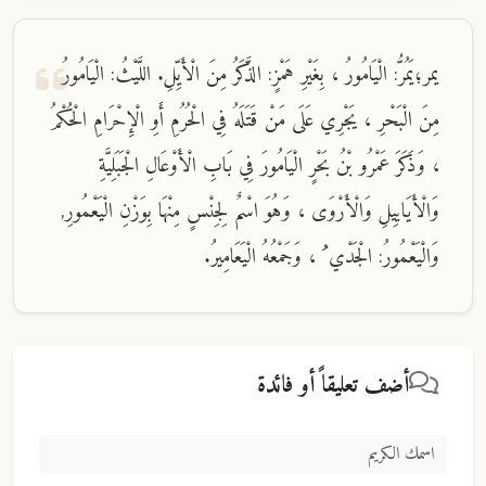
يمر؛يَمُرُّ: الْيَامُورُ ، بِغَيْرِ هَمْزٍ: الذَّكَرُ مِنَ الْأَيِّلِ. اللَّيْثُ: الْيَامُورُ
مِنَ الْبَحْرِ ، يَجْرِي عَلَى مَنْ قَتَلَهُ فِي الْحُرُمِ أَوِ الْإِحْرَامِ الْحُكْمُ
، وَذَكَرَ عَمْرُو بْنُ بَحْرٍ الْيَامُورَ فِي بَابِ الْأَوْعَالِ الْجَبَلِيَّةِ
وَالْأَيَايِيلِ وَالْأَرْوَى ، وَهُوَ اسْمٌ لِجِنْسٍ مِنْهَا بِوَزْنِ الْيَعْمُورِ,
وَالْيَعْمُورُ: الْجَدْي ُ ، وَجَمْعُهُ الْيَعَامِيرُ.
أضف تعليقاً أو فائدة