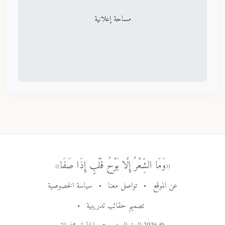
مساحة إعلانية
«وَمَا الشِّعْرُ إِلَّا بَوْحُ قَلْبٍ إِذَا صَفَا»
عن الموقع
•
تواصل معنا
•
سياسة الخصوصية
تصميم حقائب تدريبية
•