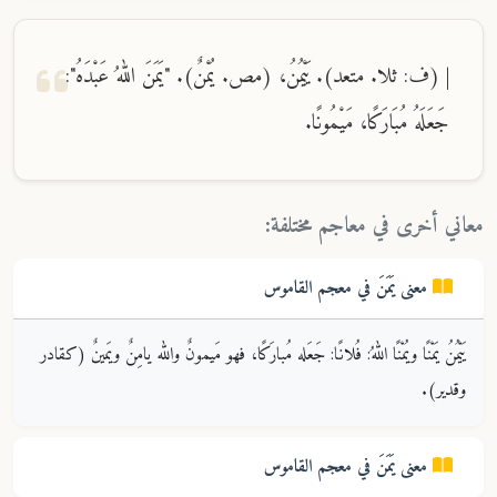
| (ف: ثلا. متعد). يَيْمُنُ، (مص. يُمْنٌ). "يَمَنَ اللهُ عَبْدَهُ":
جَعَلَهُ مُبَارَكًا، مَيْمُونًا.
معاني أخرى في معاجم مختلفة:
معنى
يَمَنَ
في معجم
القاموس
يَيْمُنُ يَمْنًا ويُمْنًا اللهُ: فُلانًا: جَعَله مُبارَكًا، فهو مَيمونٌ والله يامِنٌ ويَمينٌ (كقادر
وقدير).
معنى
يَمَنَ
في معجم
القاموس