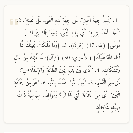
| 1. "يَسِيرُ جِهَةَ الْيَمِينِ": عَلَى جِهَةِ يَدِهِ الْيُمْنَى. عَلَى يَمِينِهِ". 2.
"أَخَذَ الْعَصَا بِيَمِينِهِ": أَيْ بِيَدِهِ الْيُمْنَى. {وَمَا تِلْكَ بِيَمِينِكَ يَا
مُوسَى} (طه: 17) (قرآن). 3. {وَمَا مَلَكَتْ يَمِينُكَ مِمَّا
أَفَاء اللَّهُ عَلَيْكَ} (الأحزاي: 50) (قرآن): مَا تَمْلِكُ مِنْ مَالٍ
وَمُمْتَلَكَاتٍ. 4. "أَدَّى بَيْنَ يَدَيْهِ يَمِينَ الطَّاعَةِ وَالإِخْلَاصِ":
مَرَاسِيمَ الْقَسَمِ. 5. "يَمِينَ اللهِ": قَسَمًا بِاللهِ. 6. "هُوَ مِنْ جَمَاعَةِ
الْيَمِينِ": أَيْ مِنَ الْجَمَاعَةِ الَّتِي لَهَا آرَاءٌ وَمَوَاقِفُ سِيَاسِيَّةٌ ذَاتُ
صِبْغَةٍ مُحَافِظَةٍ.