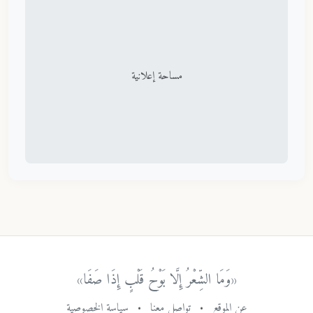
مساحة إعلانية
«وَمَا الشِّعْرُ إِلَّا بَوْحُ قَلْبٍ إِذَا صَفَا»
عن الموقع
•
تواصل معنا
•
سياسة الخصوصية