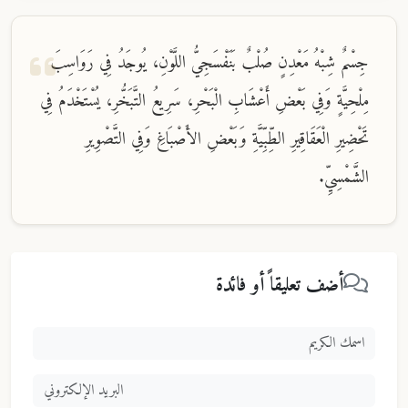
جِسْمٌ شِبْهُ مَعْدِنٍ صُلْبٌ بَنَفْسَجِيُّ اللَّوْنِ، يُوجَدُ فِي رَوَاسِبَ
مِلْحِيَّةٍ وَفِي بَعْضِ أَعْشَابِ الْبَحْرِ، سَرِيعُ التَّبَخُّرِ، يُسْتَخْدَمُ فِي
تَحْضِيرِ الْعَقَاقِيرِ الطِّبِّيَّةِ وَبَعْضِ الأَصْبَاغِ وَفِي التَّصْوِيرِ
الشَّمْسِيِّ.
أضف تعليقاً أو فائدة