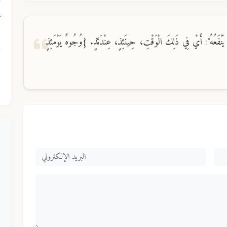
ك
دًا يَنْفَعُهُ": أَيْ فِي ذَلِكَ الْوَقْتِ، حِينَئِذٍ، عِنْدَئذٍ. {وُجُوهٌ يَوْمَئِذٍ