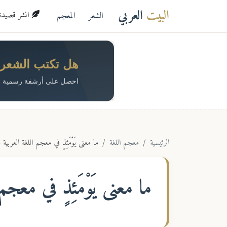
البيت
العربي
الشعر
المعجم
انشر قصيدتك 
هل تكتب الشعر؟ 
احصل على أرشفة رسمية م
الرئيسية
معجم اللغة
ما معنى يَوْمَئِذٍ في معجم اللغة العربية
ما معنى
يَوْمَئِذٍ
في معجم ا