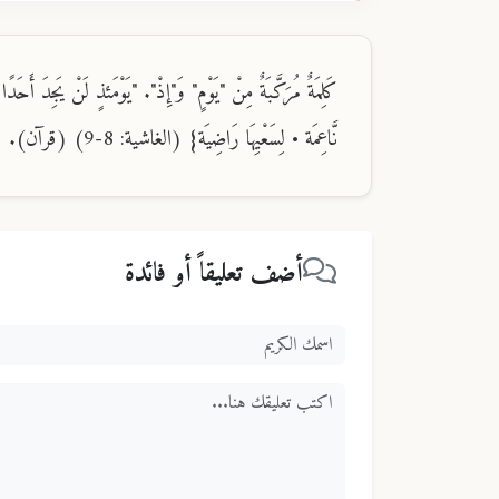
كَلِمَةٌ مُرَكَّبَةٌ مِنْ "يَوْمٍ" وَ"إِذْ". "يَوْمَئذٍ لَنْ يَجِدَ أَحَ
نَّاعِمَة • لِسَعْيِهَا رَاضِيَة} (الغاشية: 8-9) (قرآن).
أضف تعليقاً أو فائدة