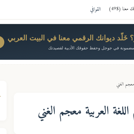
معنا ($49)
القوافي
خَلّد ديوانك الرقمي معنا في البيت العربي
ضمونة في جوجل وحفظ حقوقك الأدبية لقصيدتك
 معجم الغني
للغة العربية معجم الغني