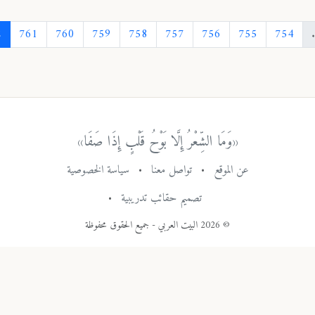
›
763
762
761
760
759
758
757
756
مَا الشِّعْرُ إِلَّا بَوْحُ قَلْبٍ إِذَا صَفَا»
موقع
•
تواصل معنا
•
سياسة الخصوصية
تصميم حقائب تدريبية
•
© 2026 البيت العربي - جميع الحقوق محفوظة