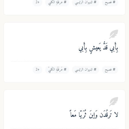
فصيح
الديوان الرئيسي
عَرقَلَةِ الكَلبِيّ
+2
َبي قَدُّ يَعيشٍ بِأَبي
فصيح
الديوان الرئيسي
عَرقَلَةِ الكَلبِيّ
+2
تَرقُدَن وَاِبنَ ثُرَيّا مَعاً