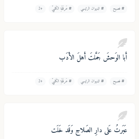
فصيح
الديوان الرئيسي
عَرقَلَةِ الكَلبِيّ
+2
ا الوَحشَ جَمَّلتَ أَهلَ الأَدَب
فصيح
الديوان الرئيسي
عَرقَلَةِ الكَلبِيّ
+2
َرتُ عَلى دارِ الصَلاحِ وَقَد خَلَت