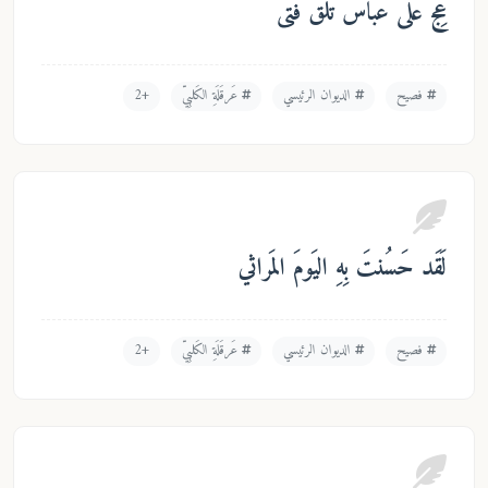
ّ عَلى عَباسَ تَلقَ فَتىً
فصيح
الديوان الرئيسي
عَرقَلَةِ الكَلبِيّ
+2
َد حَسُنتَ بِهِ اليَومَ المَراثي
فصيح
الديوان الرئيسي
عَرقَلَةِ الكَلبِيّ
+2