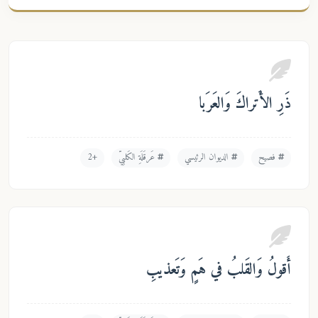
ِ الأَتراكَ وَالعَرَبا
فصيح
الديوان الرئيسي
عَرقَلَةِ الكَلبِيّ
+2
ولُ وَالقَلبُ في هَمٍ وَتَعذيبِ