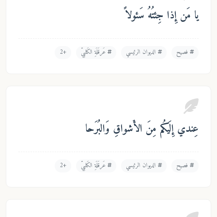
مَن إِذا جِئتُهُ سَئولاً
فصيح
الديوان الرئيسي
عَرقَلَةِ الكَلبِيّ
+2
دي إِلَيكُم مِنَ الأَشواقِ وَالبُرَحا
فصيح
الديوان الرئيسي
عَرقَلَةِ الكَلبِيّ
+2