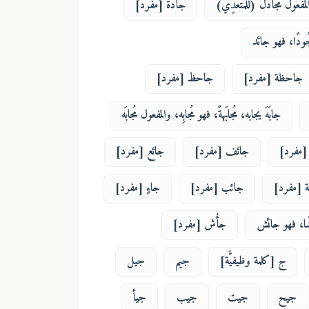
لمفعول مُجادَل (للمتعدِّي)
جادّة [مفرد]
جُودًا، فهو جائد
جاحظة [مفرد]
جاحظ [مفرد]
جابَهَ يجابه، مُجابَهةً، فهو مُجابِه، والمفعول مُجابَه
[مفرد]
جائف [مفرد]
جائع [مفرد]
ة [مفرد]
جائب [مفرد]
جاءٍ [مفرد]
شًا، فهو جائش
جأْش [مفرد]
ج [كلمة وظيفيَّة]
جيم
جيل
جيح
جيت
جيب
جيأ