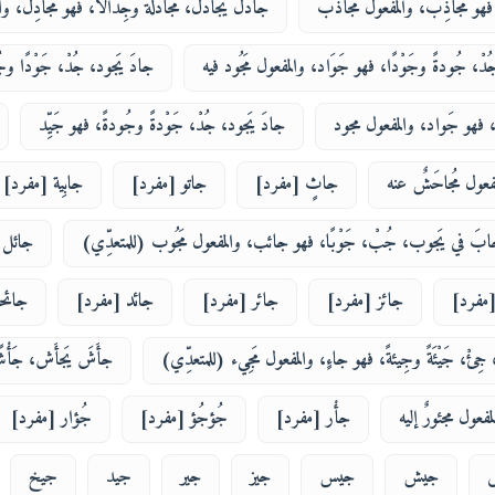
فهو مُجاذِب، والمفعول مُجاذَب
جادلَ يجادل، مُجادَلةً وجِدالاً، فهو مُجادِل، وا
دْ، جُودةً وجَوْدًا، فهو جَوَاد، والمفعول مَجُود فيه
جادَ يَجود، جُدْ، جَوْدًا و
ا، فهو جَواد، والمفعول مجود
جادَ يَجود، جُدْ، جَوْدةً وجُودةً، فهو جَيِّد
ول مُجاحَشٌ عنه
جاثٍ [مفرد]
جاتو [مفرد]
جابِية [مفرد]
َ في يَجوب، جُبْ، جَوْبًا، فهو جائب، والمفعول مَجُوب (للمتعدِّي)
جائل 
[مفرد]
جائز [مفرد]
جائر [مفرد]
جائد [مفرد]
جائح
ِئْ، جَيْئَةً وجِيئةً، فهو جاءٍ، والمفعول مَجِيء (للمتعدِّي)
جأَشَ يَجأَش، جَأْ
لمفعول مجئورٌ إليه
جأْر [مفرد]
جُؤجُؤ [مفرد]
جُؤار [مفرد]
جيش
جيس
جيز
جير
جيد
جيخ