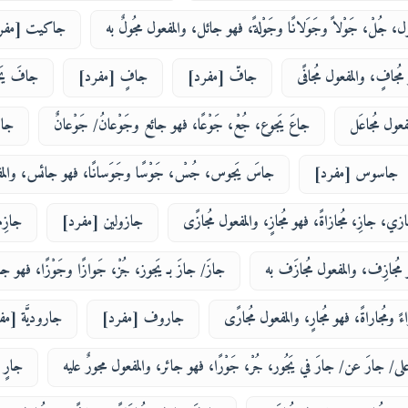
، جُلْ، جَوْلاً وجَوَلانًا وجَوْلةً، فهو جائل، والمفعول مجُولٌ به
جاكيت [مفر
ُجافٍ، والمفعول مُجافًى
جافّ [مفرد]
جافٍ [مفرد]
جافَ يَ
فعول مُجاعَل
جاعَ يَجوع، جُعْ، جَوْعًا، فهو جائع وجَوْعانُ/ جَوْعانٌ
جاش
جاسوس [مفرد]
جاسَ يَجوس، جُسْ، جَوْسًا وجَوَسانًا، فهو جائس، والم
، جازِ، مُجازاةً، فهو مُجازٍ، والمفعول مُجازًى
جازولين [مفرد]
جازِ
مُجازِف، والمفعول مُجازَف به
جازَ/ جازَ بـ يَجوز، جُزْ، جَوازًا وجَوْزًا، فهو 
ومُجاراةً، فهو مُجارٍ، والمفعول مُجارًى
جاروف [مفرد]
جاروديَّة [مف
لى/ جارَ عن/ جارَ في يَجُور، جُرْ، جَوْرًا، فهو جائر، والمفعول مجورٌ عليه
جارٍ 