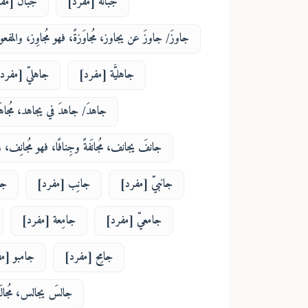
جَبانة [مفرد]
جَبَان [مف
جاوزَ/ جاوزَ عن يجاوز، مُجاوَزةً، فهو مُجاوِز، والمفعول
جاهليَّة [مفرد]
جاهليّ [مفرد
جاهدَ/ جاهدَ في يجاهد، مُجاهَد
جانفَ يجانف، مُجانَفةً وجِنافًا، فهو مُجانِف، و
جانبيّ [مفرد]
جانِب [مفرد]
جا
جامعيّ [مفرد]
جامِعة [مفرد]
جامِح [مفرد]
جامبو [م
جالسَ يجالس، مُجالَ