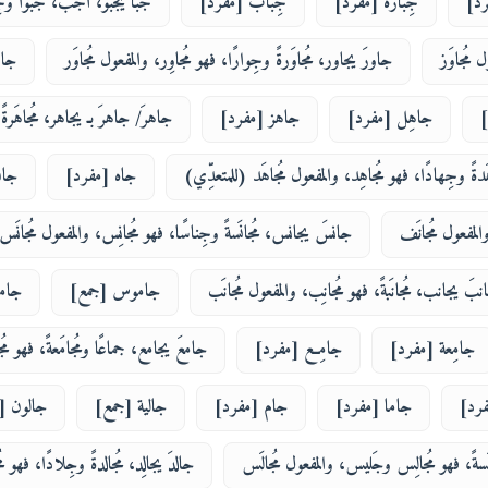
رد]
جِبارة [مفرد]
جِباب [مفرد]
جبا يَجْبو، اجْبُ، جَبْوًا وج
 مُجاوَز
جاورَ يجاور، مُجاوَرةً وجِوارًا، فهو مُجاوِر، والمفعول مُجاوَر
جاو
]
جاهِل [مفرد]
جاهز [مفرد]
جاهرَ/ جاهرَ بـ يجاهر، مُجاهَرةً 
ةً وجِهادًا، فهو مُجاهِد، والمفعول مُجاهَد (للمتعدِّي)
جاه [مفرد]
جان
المفعول مُجانَف
جانسَ يجانس، مُجانَسةً وجِناسًا، فهو مُجانِس، والمفعول مُجانَس
نبَ يجانب، مُجانَبةً، فهو مُجانِب، والمفعول مُجانَب
جاموس [جمع]
جامل
جامِعة [مفرد]
جامِع [مفرد]
جامعَ يجامع، جماعًا ومُجامَعةً، فهو مُ
فرد]
جاما [مفرد]
جام [مفرد]
جالية [جمع]
جالون [
سةً، فهو مُجالِس وجَليس، والمفعول مُجالَس
جالدَ يجالِد، مُجالدةً وجِلادًا، فهو مُج