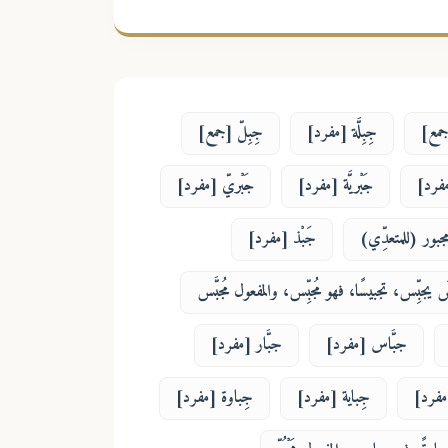
 [جمع]
جِبِلَّة [مفرد]
جِبِلّ [جمع]
فرد]
جَبْريَّة [مفرد]
جَبْريّ [مفرد]
 مجبور (للمتعدِّي)
جَبْذ [مفرد]
سَ يجبِّس، تجبيسًا، فهو مُجبِّس، والمفعول مُجبَّس
جبَّاس [مفرد]
جبَّار [مفرد]
مفرد]
جِباية [مفرد]
جِباوة [مفرد]