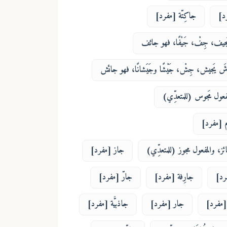
د]
جاكِتّة [مفرد]
جيف، جِفْ، جَيْفًا، فهو جائف
َ يَجيش، جِشْ، جَيْشًا وجَيَشانًا، فهو جائش
فعول مَجوس (للمتعدِّي)
م [مفرد]
جائز، والمفعول مجوز (للمتعدِّي)
جاز [مفرد]
رد]
جارِفة [مفرد]
جارّ [مفرد]
[مفرد]
جار [مفرد]
جاذبيَّة [مفرد]