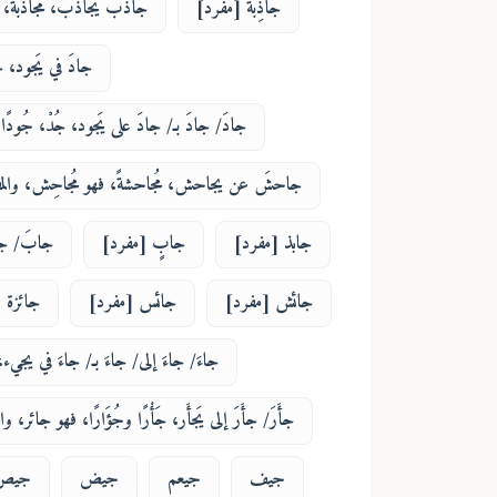
جاذِبة [مفرد]
جاذبَ يجاذب، مُجاذَبةً، 
جادَ في يَجود، جُ
جادَ/ جادَ بـ/ جادَ على يَجود، جُدْ، جُودً
جاحشَ عن يجاحش، مُجاحشةً، فهو مُجاحِش، والمفع
جابذ [مفرد]
جابٍ [مفرد]
جابَ/ جاب
جائش [مفرد]
جائس [مفرد]
جائزة 
جاءَ/ جاءَ إلى/ جاءَ بـ/ جاءَ في يجيء، ج
جأَرَ/ جأَرَ إلى يَجأَر، جَأْرًا وجُؤَارًا، فهو جائر، وا
جيف
جيعم
جيض
جيص