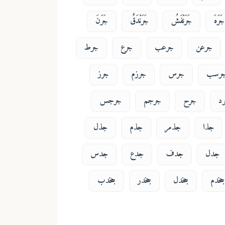
جَرَهَ
جَرَنْفَشُ
جَرَنْدَقٌ
جَرَنَ
جرعن
جرعب
جرع
جرط
رسب
جرس
جرزم
جرز
د
جرح
جرجم
جرجس
جذا
جذمر
جذم
جذل
جدل
جدف
جدع
جدس
جخدم
جخدل
جخدر
جخدب