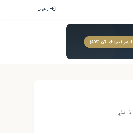
دخول
انشر قصيدتك الآن ($49)
رف الجيم