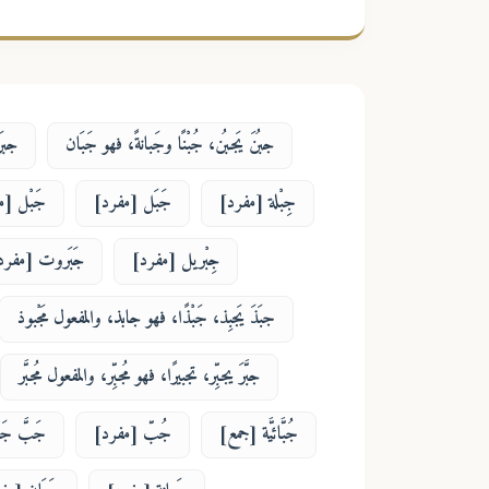
جبُنَ يَجبُن، جُبْنًا وجَبانةً، فهو جَبَان
جبَن
جِبْلة [مفرد]
جَبَل [مفرد]
جَبْل [م
جِبْريل [مفرد]
جَبَروت [مفرد
جبَذَ يَجبِذ، جَبْذًا، فهو جابذ، والمفعول مَجْبوذ
جبَّرَ يجبِّر، تجبيرًا، فهو مُجبِّر، والمفعول مُجبَّر
جُبَّائيَّة [جمع]
جُبّ [مفرد]
جَبَّ جَب