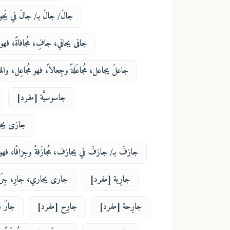
جالَ/ جالَ بـ/ جالَ في يَجول
جافى يجافي، جافِ، مُجافاةً، فهو م
جاعلَ يجاعل، مُجاعَلةً وجِعالاً، فهو مُجاعِل، والم
جاسوسيَّة [مفرد]
جازى يجازي
جازفَ بـ/ جازفَ في يجازف، مُجازَفةً وجِزافًا، فهو 
جارِية [مفرد]
جارى يجاري، جارِ، جِرَاءً 
جارِحة [مفرد]
جارِح [مفرد]
جارَ ع