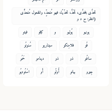
تحدَّى يتحدَّى، تَحَدَّ، تحدّيًا، فهو مُتحدٍّ، والمفعول مُتحدًّى
(انظر: ح د و
يونيو
يُوليو
و
كيلو
فيتو
فُو
فلامِنكو
سيناريو
سُنونُو
ساغُو
ذو
ذو
دينامو
حَمُو
جِيرو
بيانو
أُولُو
أَو
اسْتُوديُو