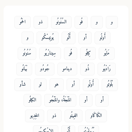
و
و
فُو
السُنُونُو
ذو
الحَمُو
أُولُو
أو
أُلُو
يُونِيسْكُو
و
مَايُو
كِيلُو
فُو
سِينارْيُو
سُنُونُو
رَادْيُو
ذُو
دينامو
جُودُو
بْيَانُو
بُلُوتُو
أُولُو
أو
هو
لو
شأو
أو
أو
المَنْجَةُ، والمَنْجُو
الكيلُو
الكَاكَاو
الفِيتُو
ذو
الخِدِيو
بُرُوتسْتُو
أُلُو
الإِسْكيمُو