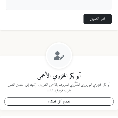
نشر التعليق
أبو بكر المخزومي الأعمى
أبو بكر المخزومي المورورى المُدَوَّري المعروف بالأعمى الشريف (نسبته إلى الحصن المدور
بقرب قرطبة): شا...
تصفح كل قصائده