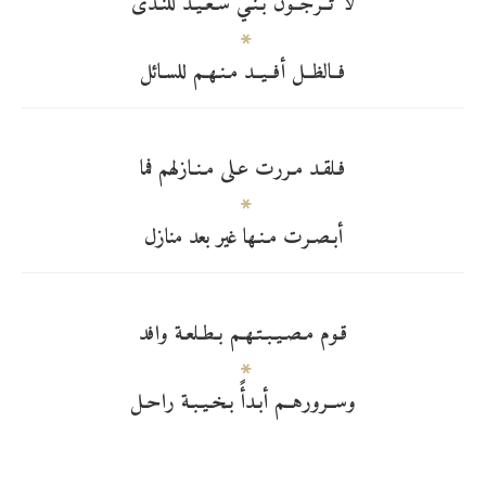
لا تــرجــون بـنـي سـعـيـد للنـدى
فــالظــل أفــيــد مـنـهـم للسـائل
فـلقـد مـررت عـلى مـنـازلهم فما
أبـصـرت مـنـها غير بعد منازل
قـوم مـصـيـبـتـهـم بـطـلعـة وافد
وســرورهــم أبـدأً بـخـيـبـة راحـل