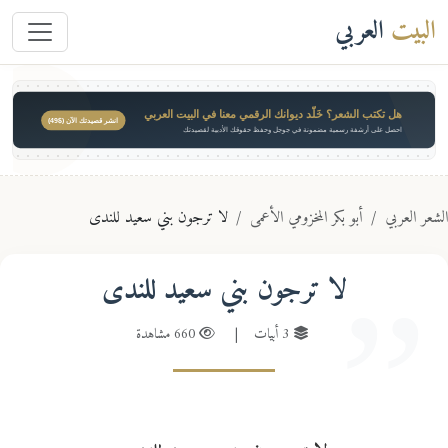
البيت
العربي
هل تكتب الشعر؟ خَلّد ديوانك الرقمي معنا في البيت العربي
انشر قصيدتك الآن ($49)
احصل على أرشفة رسمية مضمونة في جوجل وحفظ حقوقك الأدبية لقصيدتك
عر العربي
أبو بكر المخزومي الأعمى
لا ترجون بني سعيد للندى
لا ترجون بني سعيد للندى
3 أبيات
|
660 مشاهدة