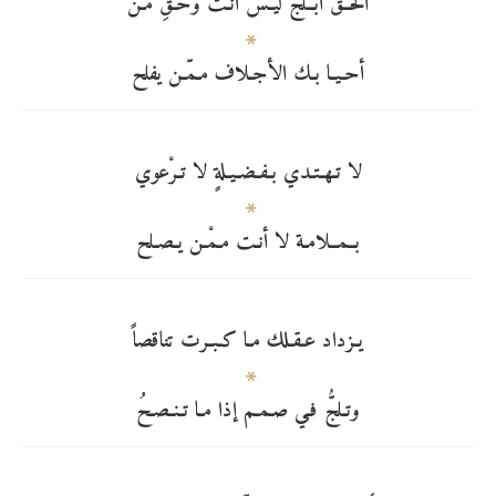
الحــقّ أبــلج ليـس أنـت وحـقِّ مـن
أحـيـا بـك الأجـلاف مـمّـن يفلح
لا تـهـتـدي بـفـضـيـلةٍ لا تـرْعوي
بــمــلامـة لا أنـت مـمْـن يـصـلح
يـزداد عـقـلك مـا كـبـرت تناقصاً
وتـلجُّ فـي صـمـم إذا مـا تـنـصـحُ