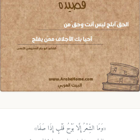
«وَمَا الشِّعْرُ إِلَّا بَوْحُ قَلْبٍ إِذَا صَفَا»