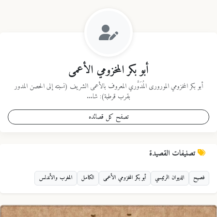
أبو بكر المخزومي الأعمى
أبو بكر المخزومي المورورى المُدَوَّري المعروف بالأعمى الشريف (نسبته إلى الحصن المدور
بقرب قرطبة): شا...
تصفح كل قصائده
تصنيفات القصيدة
فصيح
الديوان الرئيسي
أبو بكر المخزومي الأعمى
الكامل
المغرب والأندلس